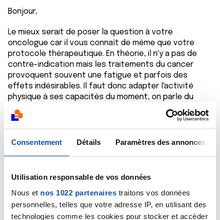
Bonjour,
Le mieux serait de poser la question à votre
oncologue car il vous connaît de même que votre
protocole thérapeutique. En théorie, il n'y a pas de
contre-indication mais les traitements du cancer
provoquent souvent une fatigue et parfois des
effets indésirables. Il faut donc adapter l'activité
physique à ses capacités du moment, on parle du
reste d'activité physique adaptée (APA). Il existe des
professionnels de santé, notamment des kinés, qui
sont spécialistes de l'APA. Enfin, on parle davantage
d'APA que de sport, le sport étant associé à la notion
Consentement
Détails
Paramètres des annonces
de performances, lesquelles peuvent contribuer à
augmenter la fatigue ressentie provoquée par les
traitements.
Utilisation responsable de vos données
Nous et
nos 1022 partenaires
traitons vos données
Cordialement
personnelles, telles que votre adresse IP, en utilisant des
Dr Marceau
technologies comme les cookies pour stocker et accéder