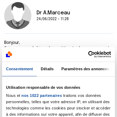
Dr A.Marceau
24/06/2022 - 11:28
Bonjour,
Si je comprends bien, des petites taches rouges ont
été observées au niveau de l'iléon terminal au cours
d'un examen endoscopique. C'est le
gastroentérologue ayant réalisé cette endoscopie
Consentement
Détails
Paramètres des annonces
qui pourra vous dire précisément ce qu'évoquent ces
taches mais a priori, ce n'est pas la manifestation d'un
cancer. Ces taches rouges peuvent traduire une
Utilisation responsable de vos données
inflammation dont l'origine reste à déterminer.
Bien cordialement
Nous et
nos 1022 partenaires
traitons vos données
Dr A.Marceau
personnelles, telles que votre adresse IP, en utilisant des
technologies comme les cookies pour stocker et accéder
Citer
à des informations sur votre appareil, afin de diffuser des