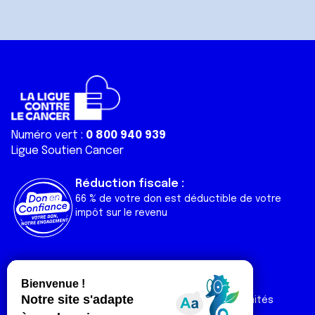
Numéro vert :
0 800 940 939
Ligue Soutien Cancer
Réduction fiscale :
66 % de votre don est déductible de votre
impôt sur le revenu
Liens utiles
Espaces
Nos actualités
Forum
Nos publications
Espace Ligue & comités