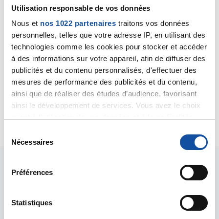
Utilisation responsable de vos données
Nous et
nos 1022 partenaires
traitons vos données
je viens vous répondre car je vois le forum bien
personnelles, telles que votre adresse IP, en utilisant des
endormi ou est la ligue????
technologies comme les cookies pour stocker et accéder
Je peux seulement vous proposez mon soutien j'ai eu
à des informations sur votre appareil, afin de diffuser des
un fils atteins d'un cancer je connais alors si vous
publicités et du contenu personnalisés, d'effectuer des
voulez je suis a votre écoute "vider son sac "
mesures de performance des publicités et du contenu,
andreevincent@orange.fr
ainsi que de réaliser des études d’audience, favorisant
A+
ainsi le développement de services. Vous avez le choix
Citer
quant à l'utilisation de vos données et à leurs finalités.
Vous pouvez modifier ou retirer votre consentement à
S
tout moment en consultant la Déclaration relative aux
Nécessaires
é
cookies ou en cliquant sur l'icône de confidentialité.
l
e
Préférences
Si vous le permettez, nous aimerions également :
c
Collecter des informations sur votre localisation
t
géographique qui peuvent être précises à plusieurs
i
Statistiques
Les intervenants du
mètres près
o