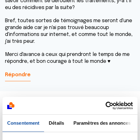
savoir comment se déroulent les traitements, y-a t'il
eu des récidives par la suite?
Bref, toutes sortes de témoignages me seront d'une
grande aide car je n'ai pas trouvé beaucoup
d'informations sur internet, et comme tout le monde,
j'ai très peur.
Merci d'avance à ceux qui prendront le temps de me
répondre, et bon courage à tout le monde ♥
Répondre
Consentement
Détails
Paramètres des annonces
violette
07/04/2014 - 18:25