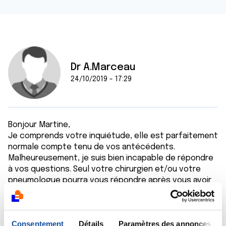
Dr A.Marceau
24/10/2019 - 17:29
Bonjour Martine,
Je comprends votre inquiétude, elle est parfaitement
normale compte tenu de vos antécédents.
Malheureusement, je suis bien incapable de répondre
à vos questions. Seul votre chirurgien et/ou votre
pneumologue pourra vous répondre après vous avoir
examinée et avoir pris connaissance des résultats
des examens d'imagerie.
Bien cordialement
Consentement
Détails
Paramètres des annonces
Dr A.Marceau