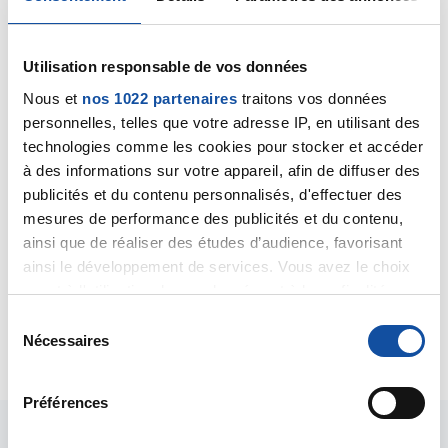
Citer
Utilisation responsable de vos données
Nous et
nos 1022 partenaires
traitons vos données
personnelles, telles que votre adresse IP, en utilisant des
technologies comme les cookies pour stocker et accéder
à des informations sur votre appareil, afin de diffuser des
Martine Trembay
publicités et du contenu personnalisés, d'effectuer des
24/10/2019 - 23:59
mesures de performance des publicités et du contenu,
ainsi que de réaliser des études d’audience, favorisant
ainsi le développement de services. Vous avez le choix
quant à l'utilisation de vos données et à leurs finalités.
OUI JE COMPRENDS BIEN ! MERCI BEAUCOUP !
Vous pouvez modifier ou retirer votre consentement à
S
tout moment en consultant la Déclaration relative aux
Citer
Nécessaires
é
cookies ou en cliquant sur l'icône de confidentialité.
l
e
Préférences
Si vous le permettez, nous aimerions également :
c
Collecter des informations sur votre localisation
t