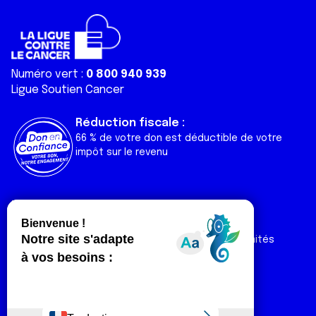
Numéro vert :
0 800 940 939
Ligue Soutien Cancer
Réduction fiscale :
66 % de votre don est déductible de votre
impôt sur le revenu
Liens utiles
Espaces
Nos actualités
Forum
Nos publications
Espace Ligue & comités
Contact
Espace chercheur
Devenir partenaire
Espace presse
Magazine Vivre
Intranet