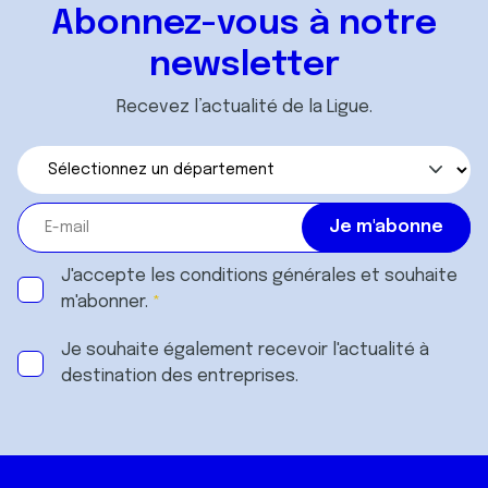
ou qu'ils ont collectées lors de votre utilisation de leurs
Abonnez-vous à notre
services.
newsletter
Recevez l’actualité de la Ligue.
J'accepte les
conditions générales
et souhaite
m'abonner.
Je souhaite également recevoir l'actualité à
destination des entreprises.