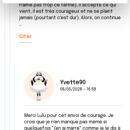
t
Les cookies nous permettent de personnaliser le contenu
n'aime pas trop ce terme), il accepte ce qui
e
et les annonces, d'offrir des fonctionnalités relatives aux
vient, il est très courageux et ne se plaint
m
médias sociaux et d'analyser notre trafic. Nous
jamais (pourtant c'est dur). Alors, on continue
e
...
partageons également des informations sur l'utilisation de
n
notre site avec nos partenaires de médias sociaux, de
Citer
t
publicité et d'analyse, qui peuvent combiner celles-ci
avec d'autres informations que vous leur avez fournies
ou qu'ils ont collectées lors de votre utilisation de leurs
services.
Yvette90
06/05/2026 - 16:58
Merci Lulu pour cet envoi de courage. Je
crois que je n'en manque pas même si
quelquefois "j'en ai marre" comme je le dis à