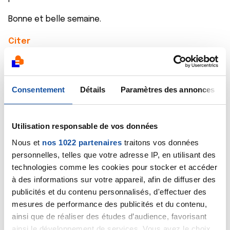
Bonne et belle semaine.
Citer
Consentement
Détails
Paramètres des annonces
Yvette90
Utilisation responsable de vos données
06/05/2026 - 12:43
Nous et
nos 1022 partenaires
traitons vos données
personnelles, telles que votre adresse IP, en utilisant des
technologies comme les cookies pour stocker et accéder
merci Djamila. A toi aussi belle fin de semaine et
à des informations sur votre appareil, afin de diffuser des
une cargaison d'ondes et de pensées positives
publicités et du contenu personnalisés, d'effectuer des
mesures de performance des publicités et du contenu,
Citer
ainsi que de réaliser des études d’audience, favorisant
ainsi le développement de services. Vous avez le choix