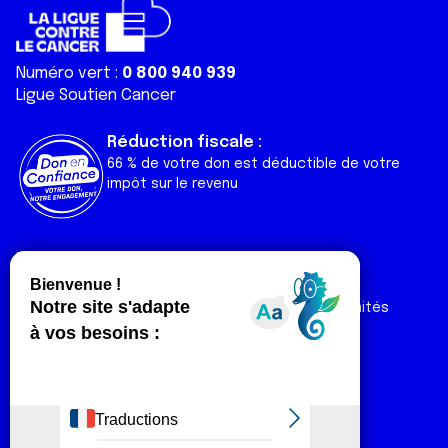
Numéro vert :
0 800 940 939
Ligue Soutien Cancer
Réduction fiscale :
66 % de votre don est déductible de votre
impôt sur le revenu
Liens utiles
Espaces
Nos actualités
Forum
Nos publications
Espace Ligue & comités
Contact
Espace chercheur
Devenir partenaire
Espace presse
Magazine Vivre
Intranet
Réseaux sociaux