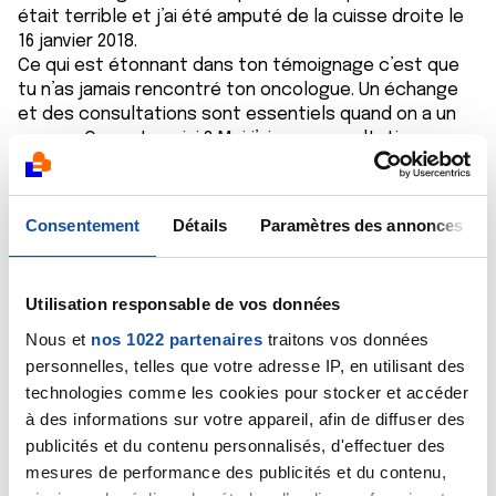
était terrible et j’ai été amputé de la cuisse droite le
16 janvier 2018.
Ce qui est étonnant dans ton témoignage c’est que
tu n’as jamais rencontré ton oncologue. Un échange
et des consultations sont essentiels quand on a un
cancer. Ou es-tu suivi ? Moi j’ai une consultation a
l’oncopole de Toulouse a chaque examens de type irm
ou scanner. Après je ne te cache pas que mon
oncologue n’est pas toujours diplomate et me
Consentement
Détails
Paramètres des annonces
balance les infos comme si il parlait a un confrère, il
ne faut pas hésiter a lui dire et de répéter avec des
mots simples. C’est légitime que tu aies des
Utilisation responsable de vos données
questions qui te hante ,il faut absolument que tu
insistes a voir un oncologue attitré qui te suivra
Nous et
nos 1022 partenaires
traitons vos données
pendant ton parcours de soin.
personnelles, telles que votre adresse IP, en utilisant des
En décembre 2019 j’ai fini un traitement par chimio,3
technologies comme les cookies pour stocker et accéder
jours consécutifs en hospitalisation et ceci sur 6 mois
à des informations sur votre appareil, afin de diffuser des
avec 3 semaines de ‘repos’ entre les cycles. Si j’ai fait
publicités et du contenu personnalisés, d'effectuer des
cette chimio c’est quand Mai 2019 on a découvert des
mesures de performance des publicités et du contenu,
métastases dans mon péritoine. Grace a la chimio les