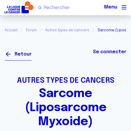
Men
Accueil
Forum
Autres types de cancers
Sarcome (Liposar
Se connecter
Retour
AUTRES TYPES DE CANCERS
Sarcome
(Liposarcome
Myxoide)