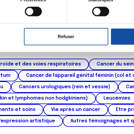
eil en l'analysant activement pour en relever les caractéristique
aitement de vos données personnelles et définir vos préférences
er ou retirer votre consentement à tout moment à partir de la dé
Refuser
Thématiques
e personnaliser le contenu et les annonces, d'offrir des fonctio
rafic. Nous partageons également des informations sur l'utilisati
, de publicité et d'analyse, qui peuvent combiner celles-ci avec
ils ont collectées lors de votre utilisation de leurs services.
roïde et des voies respiratoires
Cancer du sein
ctum
Cancer de l'appareil génital féminin (col et 
au
Cancers urologiques (rein et vessie)
Can
kin et lymphomes non hodgkiniens)
Leucémies
ments et soins
Vie après un cancer
Etre p
'expression artistique
Autres témoignages et 