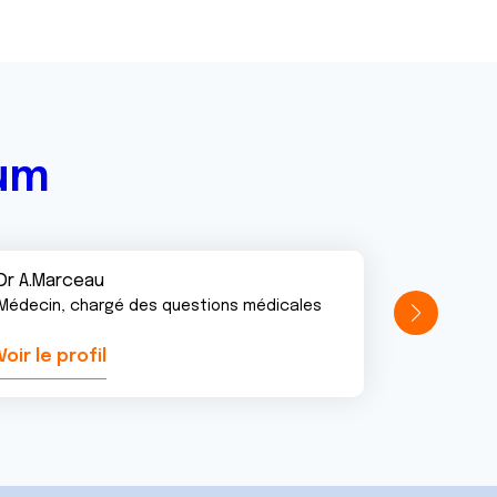
rum
Dr A.Marceau
Médecin, chargé des questions médicales
Voir le profil
Voir le pr