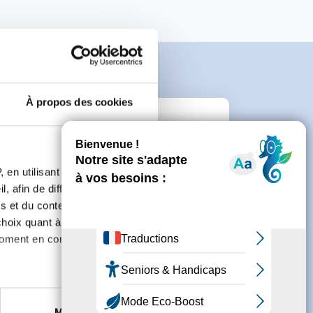
À propos des cookies
e
 en utilisant des
, afin de diffuser des
connecter ou de créer un compte.
s et du contenu, ainsi que de
oix quant à l'utilisation de
moment en consultant la
es à plusieurs mètres près
Marketing