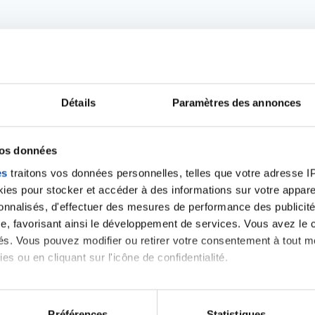
Détails
Paramètres des annonces
Ecrire un commentair
vos données
es
traitons vos données personnelles, telles que votre adresse IP,
es pour stocker et accéder à des informations sur votre appareil
ancer une nouvelle discussion vous aurez besoin de vous 
sonnalisés, d'effectuer des mesures de performance des publicité
e, favorisant ainsi le développement de services. Vous avez le ch
Se connecter
Créer un nouveau compte
ités. Vous pouvez modifier ou retirer votre consentement à tout 
es ou en cliquant sur l'icône de confidentialité.
imerions également :
tions sur votre localisation géographique qui peuvent être précis
Préférences
Statistiques