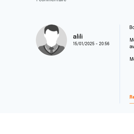
1 commentaire
Bo
alili
Mo
15/01/2025 - 20:56
a
M
R