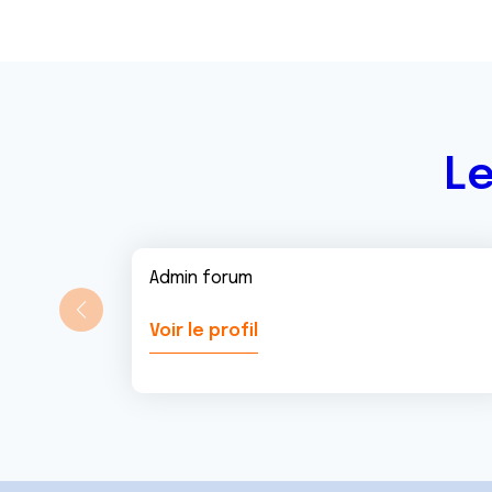
e
n
t
Le
Admin forum
Voir le profil