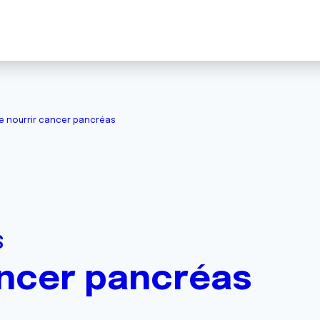
e nourrir cancer pancréas
S
ancer pancréas