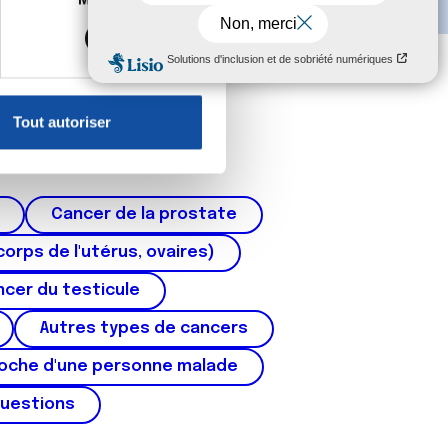
s spécifiques (empreintes
, reportez-vous à la
section «
claration sur les cookies.
Tout autoriser
nnalités relatives aux médias
on de notre site avec nos
 d'autres informations que
Cancer de la prostate
corps de l'utérus, ovaires)
cer du testicule
Autres types de cancers
roche d'une personne malade
questions