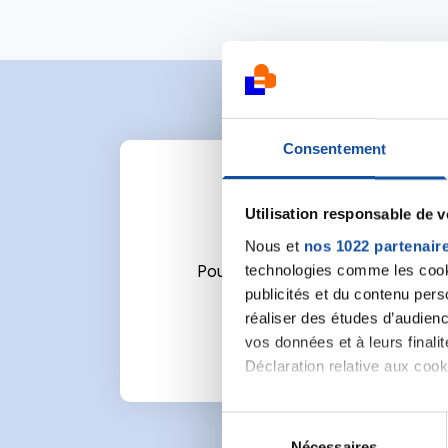
Consentement
Utilisation responsable de 
Nous et
nos 1022 partenair
technologies comme les cooki
Pour écrire un commentaire ou l
publicités et du contenu per
réaliser des études d’audienc
vos données et à leurs final
Déclaration relative aux cooki
Si vous le permettez, nous a
S
Collecter des informa
Nécessaires
é