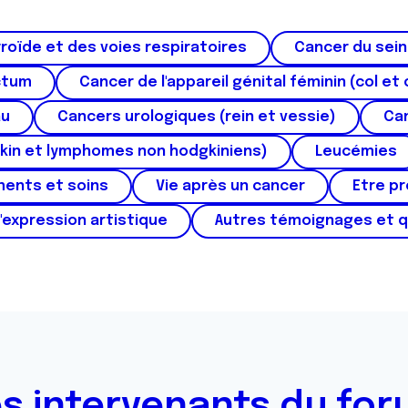
roïde et des voies respiratoires
Cancer du sein
ctum
Cancer de l'appareil génital féminin (col et 
au
Cancers urologiques (rein et vessie)
Can
kin et lymphomes non hodgkiniens)
Leucémies
ments et soins
Vie après un cancer
Etre p
'expression artistique
Autres témoignages et 
s intervenants du fo