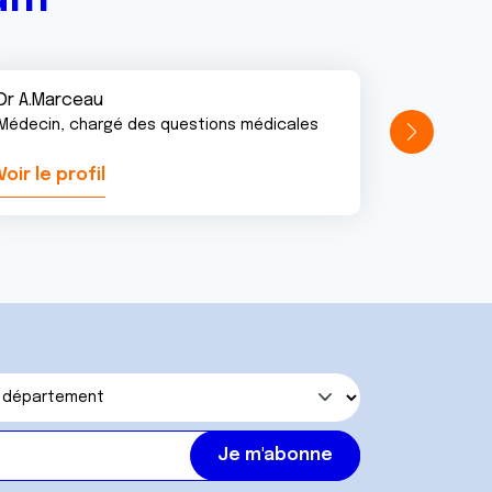
Dr A.Marceau
Médecin, chargé des questions médicales
Voir le profil
Voir le pr