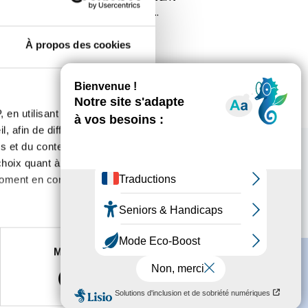
re que ma tumeur sera vaincue...
À propos des cookies
 en utilisant des
, afin de diffuser des
s et du contenu, ainsi que de
oix quant à l'utilisation de
moment en consultant la
es à plusieurs mètres près
Marketing
s spécifiques (empreintes
, reportez-vous à la
section «