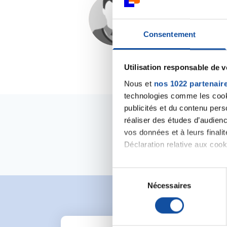
Adama
fofana
09/02/2019 - 17:42
Consentement
Utilisation responsable de 
Nous et
nos 1022 partenair
technologies comme les cooki
publicités et du contenu per
réaliser des études d’audienc
vos données et à leurs final
Déclaration relative aux cooki
Si vous le permettez, nous a
S
Collecter des informa
Nécessaires
é
Identifier votre appar
l
digitales).
e
Pour en savoir plus sur le tr
c