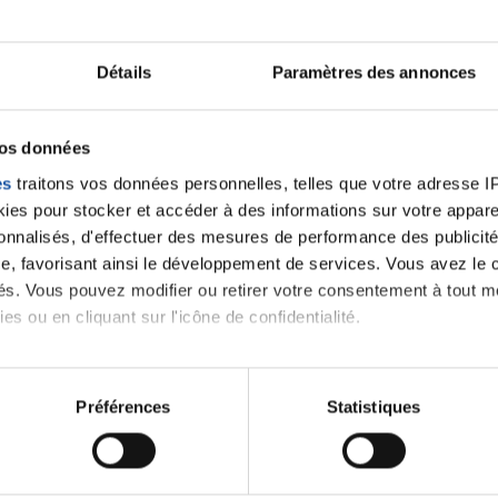
je suis sur ce traitement disons le générique...j'espe
Citer
Détails
Paramètres des annonces
vos données
es
traitons vos données personnelles, telles que votre adresse IP,
es pour stocker et accéder à des informations sur votre appareil
sonnalisés, d'effectuer des mesures de performance des publicité
e, favorisant ainsi le développement de services. Vous avez le ch
ités. Vous pouvez modifier ou retirer votre consentement à tout 
es ou en cliquant sur l'icône de confidentialité.
imerions également :
tions sur votre localisation géographique qui peuvent être précis
Préférences
Statistiques
eil en l'analysant activement pour en relever les caractéristique
aitement de vos données personnelles et définir vos préférences