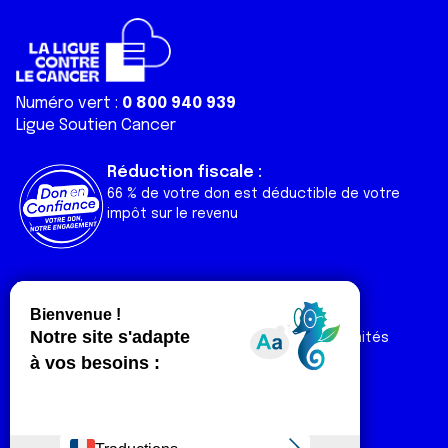
Numéro vert :
0 800 940 939
Ligue Soutien Cancer
Réduction fiscale :
66 % de votre don est déductible de votre
impôt sur le revenu
Liens utiles
Espaces
Nos actualités
Forum
Nos publications
Espace Ligue & comités
Contact
Espace chercheur
Devenir partenaire
Espace presse
Magazine Vivre
Intranet