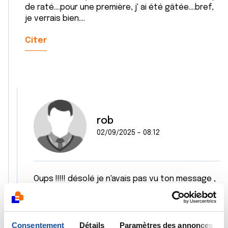
de raté....pour une première, j' ai été gâtée....bref,
je verrais bien....
Citer
rob
02/09/2025 - 08:12
Oups !!!!! désolé je n'avais pas vu ton message ,
alors non on ne ma jamais proposé l'immuno a la
maison et pour te donner une idée c'est a peu
près deux heures de présence sur place pour
trente minutes de traitement ( keytruda ) ,
Consentement
Détails
Paramètres des annonces