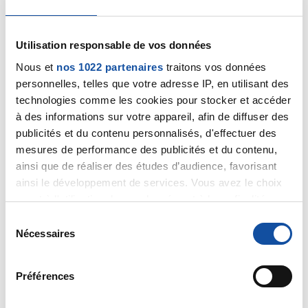
bonne journée a toi .
Citer
Utilisation responsable de vos données
Nous et
nos 1022 partenaires
traitons vos données
personnelles, telles que votre adresse IP, en utilisant des
technologies comme les cookies pour stocker et accéder
à des informations sur votre appareil, afin de diffuser des
publicités et du contenu personnalisés, d'effectuer des
mich27
mesures de performance des publicités et du contenu,
01/09/2025 - 08:36
ainsi que de réaliser des études d’audience, favorisant
ainsi le développement de services. Vous avez le choix
quant à l'utilisation de vos données et à leurs finalités.
Vous pouvez modifier ou retirer votre consentement à
S
Un grand wagon de pensées positives et beaucoup
tout moment en consultant la Déclaration relative aux
Nécessaires
é
de courage à toutes les personnes touchées par le
cookies ou en cliquant sur l'icône de confidentialité.
l
cancer et ses traitements. En Normandie aussi ciel
e
gris et fraîcheur matinale. Très belle journée à toutes
Préférences
Si vous le permettez, nous aimerions également :
c
et tous.
Collecter des informations sur votre localisation
t