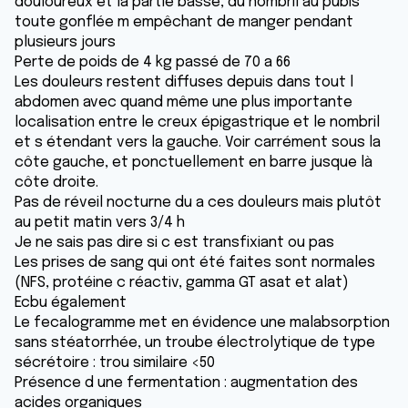
douloureux et la partie basse, du nombril au pubis
toute gonflée m empêchant de manger pendant
plusieurs jours
Perte de poids de 4 kg passé de 70 a 66
Les douleurs restent diffuses depuis dans tout l
abdomen avec quand même une plus importante
localisation entre le creux épigastrique et le nombril
et s étendant vers la gauche. Voir carrément sous la
côte gauche, et ponctuellement en barre jusque là
côte droite.
Pas de réveil nocturne du a ces douleurs mais plutôt
au petit matin vers 3/4 h
Je ne sais pas dire si c est transfixiant ou pas
Les prises de sang qui ont été faites sont normales
(NFS, protéine c réactiv, gamma GT asat et alat)
Ecbu également
Le fecalogramme met en évidence une malabsorption
sans stéatorrhée, un troube électrolytique de type
sécrétoire : trou similaire <50
Présence d une fermentation : augmentation des
acides organiques