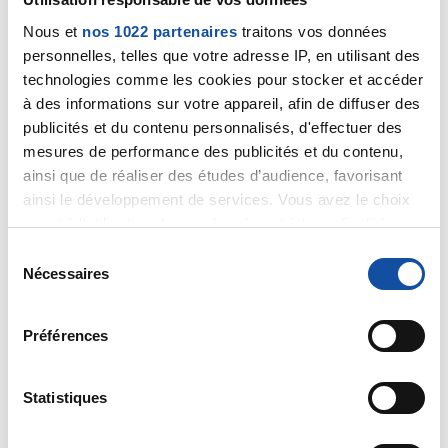
yanndunord
Nous et
nos 1022 partenaires
traitons vos données
18/09/2019 - 07:10
personnelles, telles que votre adresse IP, en utilisant des
technologies comme les cookies pour stocker et accéder
à des informations sur votre appareil, afin de diffuser des
publicités et du contenu personnalisés, d'effectuer des
Demandé aussi a faire un breathtest ça pourrait être
mesures de performance des publicités et du contenu,
aussi un Sibo
ainsi que de réaliser des études d’audience, favorisant
Citer
ainsi le développement de services. Vous avez le choix
quant à l'utilisation de vos données et à leurs finalités.
Vous pouvez modifier ou retirer votre consentement à
S
tout moment en consultant la Déclaration relative aux
Nécessaires
é
cookies ou en cliquant sur l'icône de confidentialité.
l
e
Préférences
Freddy22
Si vous le permettez, nous aimerions également :
c
18/09/2019 - 07:31
Collecter des informations sur votre localisation
t
géographique qui peuvent être précises à plusieurs
i
Statistiques
mètres près
o
Identifier votre appareil en l'analysant activement
n