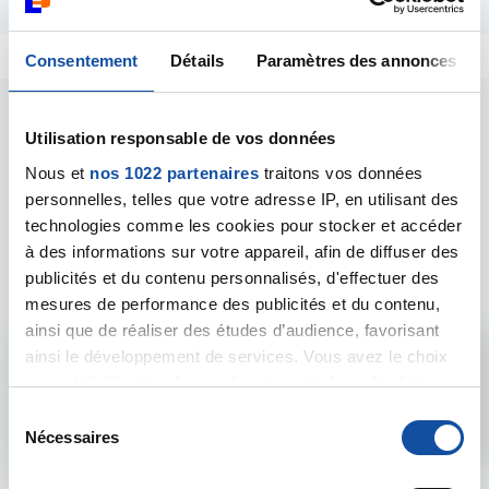
Consentement
Détails
Paramètres des annonces
Utilisation responsable de vos données
Nous et
nos 1022 partenaires
traitons vos données
personnelles, telles que votre adresse IP, en utilisant des
Les intervenants du
technologies comme les cookies pour stocker et accéder
à des informations sur votre appareil, afin de diffuser des
forum
publicités et du contenu personnalisés, d'effectuer des
mesures de performance des publicités et du contenu,
ainsi que de réaliser des études d’audience, favorisant
ainsi le développement de services. Vous avez le choix
Admin forum
quant à l'utilisation de vos données et à leurs finalités.
Vous pouvez modifier ou retirer votre consentement à
Voir le profil
S
tout moment en consultant la Déclaration relative aux
Nécessaires
é
cookies ou en cliquant sur l'icône de confidentialité.
l