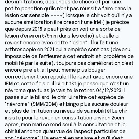
des infiltrations, des ondes de chocs et par une
petite ponction qu'ils n'ont pas réussit à faire dans la
lésion car sensible ++++) lorsque le chir voit qu'il n'y a
aucune amélioration il re prescrit une IrM ( je précise
que depuis 2016 à peut près on voit une sorte de
lésion d'environ 6/9mm dans les écho) et celle ci
revient encore avec cette "lésion", il lui fait une
arthroscopie en 2021 qui a empirée sont cas (devenu
impossible de l'effleurer à cet endroit et problème de
mobilité par la suite), toujours pas d'amélioration c'est
encore pire et là il peut même plus bouger
correctement son épaule. Il le revoit avec encore une
IRM et cette fois ci il lui dit tkt je pense que c'est un
névrome que tu as je vais te le retirer. 04/12/2023 il
passe sur le billard, le chir lui retire cet espèce de
"névrome" (9MM/2CM) et bingo plus aucune douleur
et plus de limitation au niveau de sa mobilité! Le chir
insiste pour le revoir en consultation environ 2sem
après, mon mari se rend seul à la consultation et le
chir lui annonce qu'au vue de l'aspect particulier de
son "névrome" il l'a envoyé en analyse et qu'il s'est