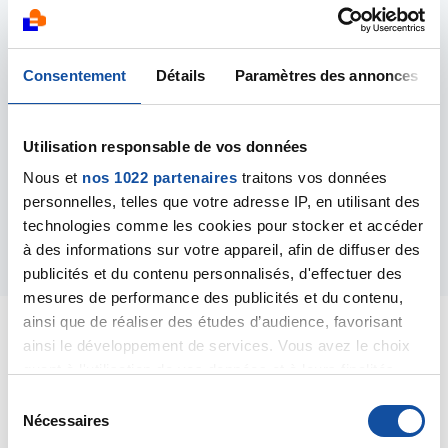
l'opération était trop proche du bilan (environ 2 sem
après) et le cancer peut il s'être métastaser dans les
jours OU semaines qui ont suivit le bilan d'extension?
car il ressent des douleurs au dos (il porte une atelle
Consentement
Détails
Paramètres des annonces
avec le bras levé a 30% donc j'espère que se sont des
douleurs positionnelles), une très grosse fatigue ( qui
je l'espère encore une fois est juste le choc et
Utilisation responsable de vos données
l'angoisse)
Nous et
nos 1022 partenaires
traitons vos données
bien à vous...
personnelles, telles que votre adresse IP, en utilisant des
technologies comme les cookies pour stocker et accéder
Répondre
à des informations sur votre appareil, afin de diffuser des
publicités et du contenu personnalisés, d'effectuer des
mesures de performance des publicités et du contenu,
ainsi que de réaliser des études d’audience, favorisant
ainsi le développement de services. Vous avez le choix
quant à l'utilisation de vos données et à leurs finalités.
Vous pouvez modifier ou retirer votre consentement à
Dr A.Marceau
S
tout moment en consultant la Déclaration relative aux
Nécessaires
é
19/02/2024 - 18:11
cookies ou en cliquant sur l'icône de confidentialité.