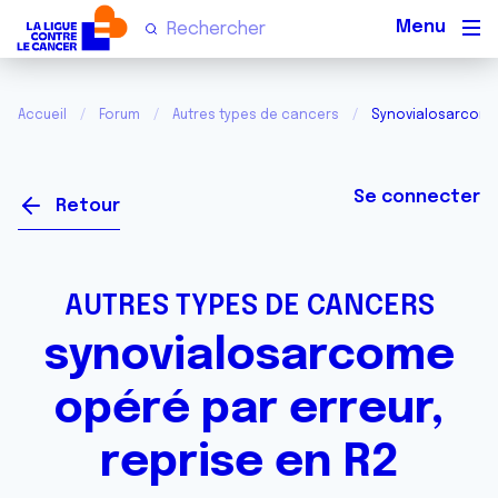
Men
Accueil
Forum
Autres types de cancers
Synovialosarcome 
Se connecter
Retour
AUTRES TYPES DE CANCERS
synovialosarcome
opéré par erreur,
reprise en R2