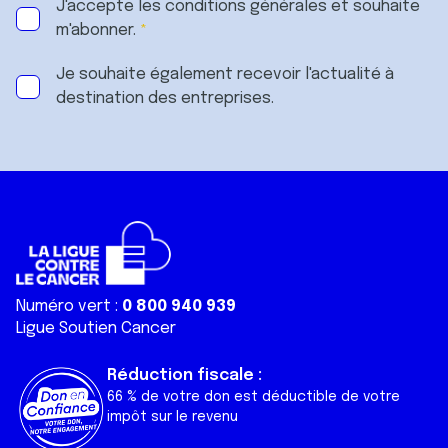
J'accepte les
conditions générales
et souhaite
m'abonner.
Je souhaite également recevoir l'actualité à
destination des entreprises.
Numéro vert :
0 800 940 939
Ligue Soutien Cancer
Réduction fiscale :
66 % de votre don est déductible de votre
impôt sur le revenu