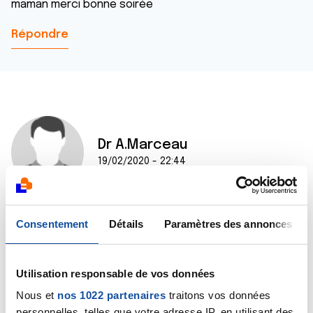
maman merci bonne soirée
Répondre
Dr A.Marceau
19/02/2020 - 22:44
Consentement
Détails
Paramètres des annonces
Bonjour,
Votre mère a effectivement un bilan hépatique
perturbé mais cela ne signifie pas qu’elle ait un cancer
! Il faut confronter ce bilan biologique à d’autres
Utilisation responsable de vos données
données cliniques, d’imagerie et de sérologie. Pour
Nous et
nos 1022 partenaires
traitons vos données
cela, voyez un médecin qui connaît son dossier
personnelles, telles que votre adresse IP, en utilisant des