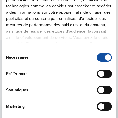
médical.
technologies comme les cookies pour stocker et accéder
Bien cordialement
à des informations sur votre appareil, afin de diffuser des
Dr A Marceau
publicités et du contenu personnalisés, d'effectuer des
Citer
mesures de performance des publicités et du contenu,
ainsi que de réaliser des études d’audience, favorisant
ainsi le développement de services. Vous avez le choix
quant à l'utilisation de vos données et à leurs finalités.
Vous pouvez modifier ou retirer votre consentement à
S
tout moment en consultant la Déclaration relative aux
Nécessaires
é
cookies ou en cliquant sur l'icône de confidentialité.
l
e
Préférences
Les intervenants du
Si vous le permettez, nous aimerions également :
c
Collecter des informations sur votre localisation
t
forum
géographique qui peuvent être précises à plusieurs
i
Statistiques
mètres près
o
Identifier votre appareil en l'analysant activement
n
Marketing
Admin forum
pour en relever les caractéristiques spécifiques
d
(empreintes digitales).
u