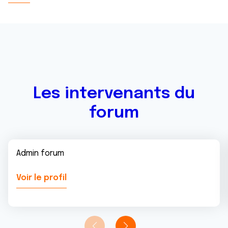
publicité et d'analyse, qui peuvent combiner celles-ci
avec d'autres informations que vous leur avez fournies
ou qu'ils ont collectées lors de votre utilisation de leurs
services.
Les intervenants du
forum
Admin forum
Voir le profil