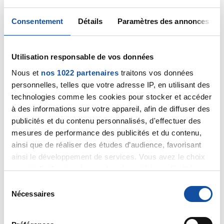
disponible en France dès lors que votre père pourrait
en bénéficier.
Consentement
Détails
Paramètres des annonces
Le cancer métastatique de l'oesophage est
particulièrement difficile à prendre en charge car il
est peu sensible à la chimiothérapie mais je
Utilisation responsable de vos données
comprends votre obstination à poursuivre le combat
contre cette maladie.
Nous et
nos 1022 partenaires
traitons vos données
Bien cordialement
personnelles, telles que votre adresse IP, en utilisant des
Dr A.Marceau
technologies comme les cookies pour stocker et accéder
à des informations sur votre appareil, afin de diffuser des
Citer
publicités et du contenu personnalisés, d'effectuer des
mesures de performance des publicités et du contenu,
ainsi que de réaliser des études d’audience, favorisant
ainsi le développement de services. Vous avez le choix
quant à l'utilisation de vos données et à leurs finalités.
Vous pouvez modifier ou retirer votre consentement à
S
Sdol
tout moment en consultant la Déclaration relative aux
Nécessaires
é
20/11/2021 - 16:22
cookies ou en cliquant sur l'icône de confidentialité.
l
e