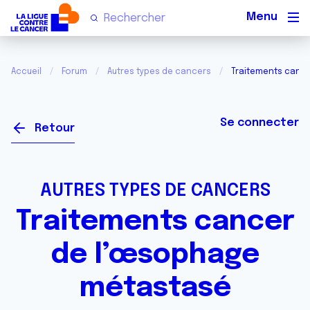
Men
Accueil
Forum
Autres types de cancers
Traitements canc
Se connecter
Retour
AUTRES TYPES DE CANCERS
Traitements cancer
de l’œsophage
métastasé