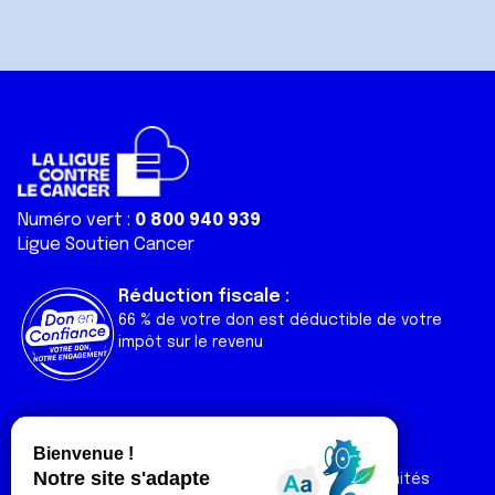
Numéro vert :
0 800 940 939
Ligue Soutien Cancer
Réduction fiscale :
66 % de votre don est déductible de votre
impôt sur le revenu
Liens utiles
Espaces
Nos actualités
Forum
Nos publications
Espace Ligue & comités