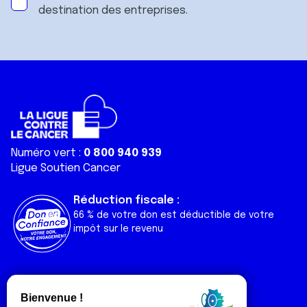
destination des entreprises.
Numéro vert :
0 800 940 939
Ligue Soutien Cancer
Réduction fiscale :
66 % de votre don est déductible de votre
impôt sur le revenu
Liens utiles
Espaces
Nos actualités
Forum