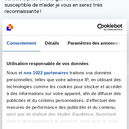
susceptible de m'aider je vous en serez très
reconnaissante !
Merci pour votre aide,
Marine
Consentement
Détails
Paramètres des annonces
Répondre
Utilisation responsable de vos données
Nous et
nos 1022 partenaires
traitons vos données
personnelles, telles que votre adresse IP, en utilisant des
technologies comme les cookies pour stocker et accéder
à des informations sur votre appareil, afin de diffuser des
publicités et du contenu personnalisés, d'effectuer des
mesures de performance des publicités et du contenu,
Les intervenants du
ainsi que de réaliser des études d’audience, favorisant
ainsi le développement de services. Vous avez le choix
forum
quant à l'utilisation de vos données et à leurs finalités.