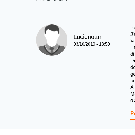
B
J'
Lucienoam
Vo
03/10/2019 - 18:59
Et
di
Do
do
gê
pr
A 
Ma
d'
R