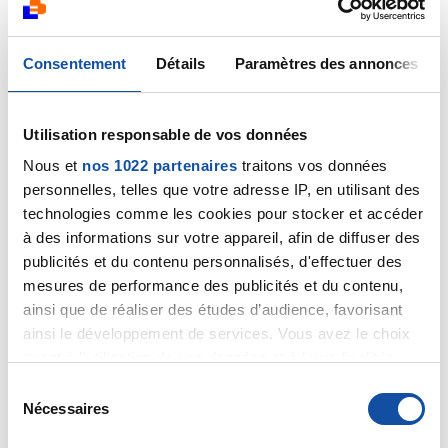
est très fatiguée, cela dure 3 jours après la séance
et après tout va bien, elle perd du poids qu’elle
reprend la semaine suivante.
Consentement
Détails
Paramètres des annonces
Est ce que votre fille a aussi un astrocyrome
anaplasique ou un glioblastome? J’ai l’impression que
le traitement est le même... Ça va faire un an jeudi 23
Utilisation responsable de vos données
avril que Clarisse a passé le tout premier scanner qui a
permis de découvrir tout ça, elle avait 17 ans et son
Nous et
nos 1022 partenaires
traitons vos données
bac à passer. Et vous comment cela s’est passé?
personnelles, telles que votre adresse IP, en utilisant des
Merci de répondre si vous avez du temps.
technologies comme les cookies pour stocker et accéder
à des informations sur votre appareil, afin de diffuser des
Citer
publicités et du contenu personnalisés, d'effectuer des
mesures de performance des publicités et du contenu,
ainsi que de réaliser des études d’audience, favorisant
ainsi le développement de services. Vous avez le choix
quant à l'utilisation de vos données et à leurs finalités.
Vous pouvez modifier ou retirer votre consentement à
S
Fiso
tout moment en consultant la Déclaration relative aux
Nécessaires
é
23/04/2020 - 08:46
cookies ou en cliquant sur l'icône de confidentialité.
l