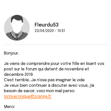
t
publicité et d'analyse, qui peuvent combiner celles-ci
avec d'autres informations que vous leur avez fournies
ou qu'ils ont collectées lors de votre utilisation de leurs
services.
Fleurdu53
23/04/2020 - 10:51
Bonjour,
Je viens de comprendre pour votre fille en lisant vos
post sur le forum qui datent de novembre et
décembre 2019.
C'est terrible...Je n'ose pas imaginer le vide
Je veux bien continuer à discuter avec vous, j'ai
besoin de savoir, voici mon mail perso:
lorinveronique@orange.fr
Merci