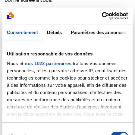
bonne soirée a vous.
Citer
Consentement
Détails
Paramètres des annonces
Utilisation responsable de vos données
Dr A.Marceau
Nous et
nos 1022 partenaires
traitons vos données
18/12/2020 - 08:06
personnelles, telles que votre adresse IP, en utilisant des
technologies comme les cookies pour stocker et accéder
à des informations sur votre appareil, afin de diffuser des
Bonjour,
publicités et du contenu personnalisés, d'effectuer des
Rob a bien sûr raison, un médecin ne peut répondre
mesures de performance des publicités et du contenu,
précisément qu'en connaissant le dossier du patient.
ainsi que de réaliser des études d’audience, favorisant
La seule chose que je puisse vous dire, c'est que le
ainsi le développement de services. Vous avez le choix
traitement de ce type de tumeur repose avant tout
quant à l'utilisation de vos données et à leurs finalités.
sur la chirurgie, complétée par la radiothérapie. Si la
Vous pouvez modifier ou retirer votre consentement à
S
chirurgie n'est pas possible, la radiothérapie seule