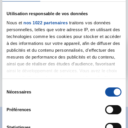
Les intervenants du
Utilisation responsable de vos données
Nous et
nos 1022 partenaires
traitons vos données
forum
personnelles, telles que votre adresse IP, en utilisant des
technologies comme les cookies pour stocker et accéder
à des informations sur votre appareil, afin de diffuser des
Admin forum
publicités et du contenu personnalisés, d'effectuer des
mesures de performance des publicités et du contenu,
Voir le profil
ainsi que de réaliser des études d’audience, favorisant
ainsi le développement de services. Vous avez le choix
quant à l'utilisation de vos données et à leurs finalités.
Vous pouvez modifier ou retirer votre consentement à
S
tout moment en consultant la Déclaration relative aux
Nécessaires
é
cookies ou en cliquant sur l'icône de confidentialité.
l
e
Préférences
Si vous le permettez, nous aimerions également :
c
Collecter des informations sur votre localisation
t
Abonnez-vous à notre
géographique qui peuvent être précises à plusieurs
i
Statistiques