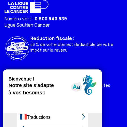
services.
Numéro vert :
0 800 940 939
Ligue Soutien Cancer
Réduction fiscale :
66 % de votre don est déductible de votre
impôt sur le revenu
Liens utiles
Espaces
Nos actualités
Forum
Nos publications
Espace Ligue & comités
Contact
Espace chercheur
Devenir partenaire
Espace presse
Magazine Vivre
Intranet
Réseaux sociaux