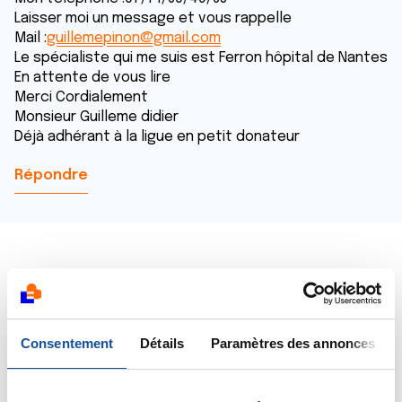
Laisser moi un message et vous rappelle
Mail :
guillemepinon@gmail.com
Le spécialiste qui me suis est Ferron hôpital de Nantes
En attente de vous lire
Merci Cordialement
Monsieur Guilleme didier
Déjà adhérant à la ligue en petit donateur
Répondre
Dr A.Marceau
02/09/2020 - 20:08
Consentement
Détails
Paramètres des annonces