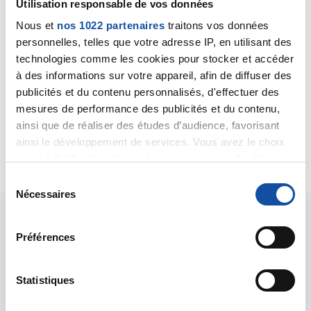
Utilisation responsable de vos données
Bonjour,
Nous et
nos 1022 partenaires
traitons vos données
Je n’ai pas bien compris la nature de l’aide que vous
personnelles, telles que votre adresse IP, en utilisant des
recherchez mais cette demande ne peut être traitée
technologies comme les cookies pour stocker et accéder
sur ce forum, la seule option est de vous rendre à
votre comité départemental de La Ligue afin d’y
à des informations sur votre appareil, afin de diffuser des
présenter votre situation.
publicités et du contenu personnalisés, d'effectuer des
Cordialement
mesures de performance des publicités et du contenu,
Dr A Marceau
ainsi que de réaliser des études d’audience, favorisant
ainsi le développement de services. Vous avez le choix
Citer
quant à l'utilisation de vos données et à leurs finalités.
Vous pouvez modifier ou retirer votre consentement à
S
tout moment en consultant la Déclaration relative aux
Nécessaires
é
cookies ou en cliquant sur l'icône de confidentialité.
l
e
Préférences
Si vous le permettez, nous aimerions également :
c
Collecter des informations sur votre localisation
t
géographique qui peuvent être précises à plusieurs
i
Statistiques
Les intervenants du
mètres près
o