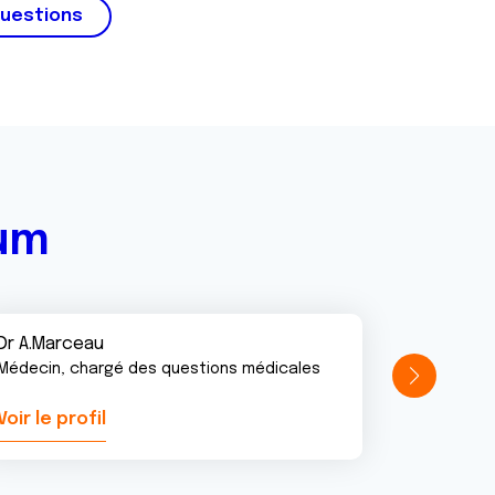
questions
rum
Dr A.Marceau
Médecin, chargé des questions médicales
Voir le profil
Voir le pr