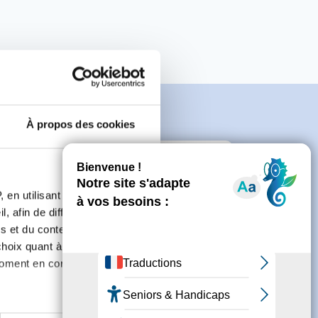
À propos des cookies
e
 en utilisant des
, afin de diffuser des
s et du contenu, ainsi que de
connecter ou de créer un compte.
oix quant à l'utilisation de
moment en consultant la