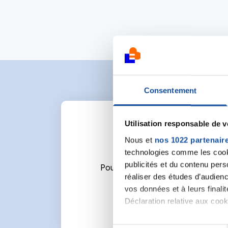
Consentement
Utilisation responsable de 
Nous et
nos 1022 partenair
technologies comme les cooki
publicités et du contenu per
Pour écrire un commentaire ou l
réaliser des études d’audienc
vos données et à leurs final
Déclaration relative aux cooki
Si vous le permettez, nous a