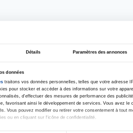
Détails
Paramètres des annonces
vos données
Ecrire un commentair
es
traitons vos données personnelles, telles que votre adresse IP,
es pour stocker et accéder à des informations sur votre appareil
sonnalisés, d'effectuer des mesures de performance des publicité
ancer une nouvelle discussion vous aurez besoin de vous 
e, favorisant ainsi le développement de services. Vous avez le ch
ités. Vous pouvez modifier ou retirer votre consentement à tout 
es ou en cliquant sur l'icône de confidentialité.
Se connecter
Créer un nouveau compte
imerions également :