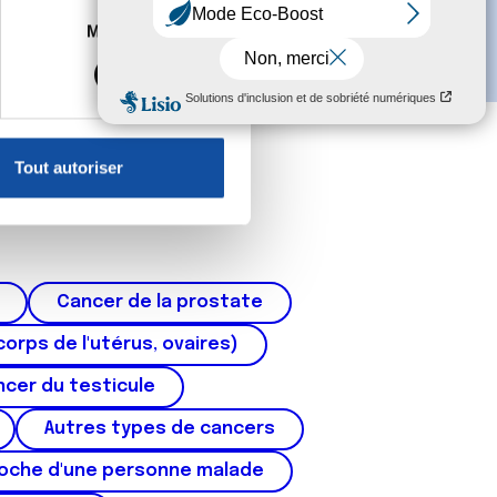
es à plusieurs mètres près
Marketing
s spécifiques (empreintes
, reportez-vous à la
section «
claration sur les cookies.
Tout autoriser
nnalités relatives aux médias
on de notre site avec nos
 d'autres informations que
Cancer de la prostate
corps de l'utérus, ovaires)
cer du testicule
Autres types de cancers
roche d'une personne malade