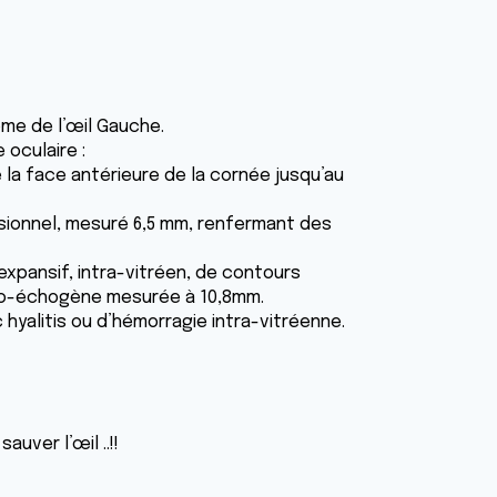
ome de l’œil Gauche.
 oculaire :
 la face antérieure de la cornée jusqu’au
ésionnel, mesuré 6,5 mm, renfermant des
expansif, intra-vitréen, de contours
 iso-échogène mesurée à 10,8mm.
c hyalitis ou d’hémorragie intra-vitréenne.
auver l’œil ..!!