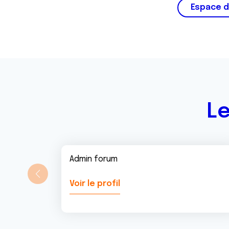
m
Espace d
e
n
t
Le
Admin forum
Voir le profil