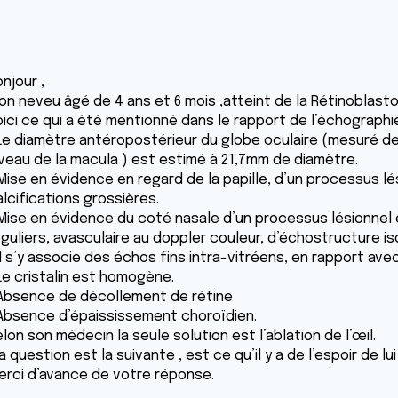
njour ,
on neveu âgé de 4 ans et 6 mois ,atteint de la Rétinoblast
ici ce qui a été mentionné dans le rapport de l’échographie
 Le diamètre antéropostérieur du globe oculaire (mesuré de
iveau de la macula ) est estimé à 21,7mm de diamètre.
 Mise en évidence en regard de la papille, d’un processus l
lcifications grossières.
 Mise en évidence du coté nasale d’un processus lésionnel 
éguliers, avasculaire au doppler couleur, d’échostructure
Il s’y associe des échos fins intra-vitréens, en rapport ave
 Le cristalin est homogène.
 Absence de décollement de rétine
 Absence d’épaississement choroïdien.
lon son médecin la seule solution est l’ablation de l’œil.
 question est la suivante , est ce qu’il y a de l’espoir de lui s
erci d’avance de votre réponse.