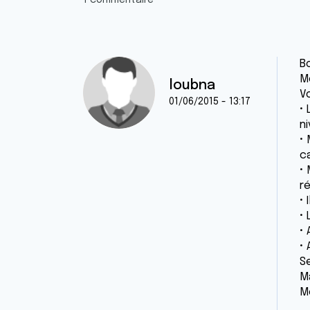
1 commentaire
Bo
M
loubna
Vo
01/06/2015 - 13:17
•
n
•
ca
•
r
• 
•
•
•
Se
Ma
M