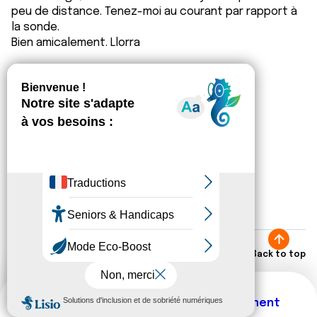
peu de distance. Tenez-moi au courant par rapport à
la sonde.
Bien amicalement. Llorra
Citer
Chateaucha
09/12/2019 - 14:40
Bonjour Llora,
Back to top
Comment allez-vous ? Et votre mari ?
Les symptômes que vous me décrivez me font penser
Thématiques
New comment
au passage à vide de mon papa, qui a eu 2 semaines