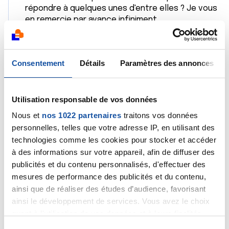
répondre à quelques unes d'entre elles ? Je vous
en remercie par avance infiniment.
Qu'est ce qui peut provoquer un bouchon dans
une prothèse biliaire ? Est il possible qu'elle se
Consentement
Détails
Paramètres des annonces
bouche une dizaine de jours après la pose
seulement?
La prothèse bouchée peut-elle est la
responsable de tous les symptômes soudains
Utilisation responsable de vos données
cités dans mon explication et de la dégradation
Nous et
nos 1022 partenaires
traitons vos données
rapide de l'état de santé de mon père (pour
personnelles, telles que votre adresse IP, en utilisant des
rappel il n'avait absolument aucun symptôme
technologies comme les cookies pour stocker et accéder
avant la pose) ?
à des informations sur votre appareil, afin de diffuser des
A noter, dans les derniers examens, le taux de
publicités et du contenu personnalisés, d'effectuer des
bilirubine ainsi que les gamma GT étaient
extrêmement élevés :
mesures de performance des publicités et du contenu,
- Gamma GT à 843
ainsi que de réaliser des études d’audience, favorisant
- Bilirubine totale 40.2
ainsi le développement de services. Vous avez le choix
- Bilirubine conjuguée 30.6 mg/l
quant à l'utilisation de vos données et à leurs finalités.
- Bilirubine libre 9.6 mg/l
Vous pouvez modifier ou retirer votre consentement à