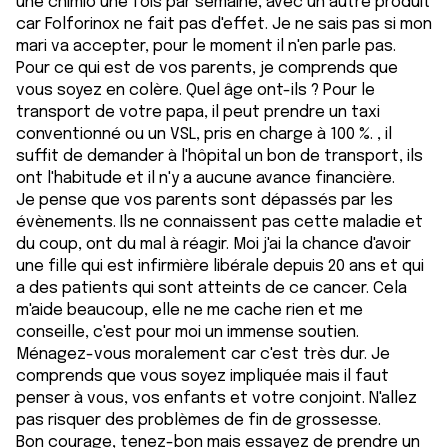
une chimio une fois par semaine, avec un autre produit
car Folforinox ne fait pas d'effet. Je ne sais pas si mon
mari va accepter, pour le moment il n'en parle pas.
Pour ce qui est de vos parents, je comprends que
vous soyez en colère. Quel âge ont-ils ? Pour le
transport de votre papa, il peut prendre un taxi
conventionné ou un VSL, pris en charge à 100 %. , il
suffit de demander à l'hôpital un bon de transport, ils
ont l'habitude et il n'y a aucune avance financière.
Je pense que vos parents sont dépassés par les
évènements. Ils ne connaissent pas cette maladie et
du coup, ont du mal à réagir. Moi j'ai la chance d'avoir
une fille qui est infirmière libérale depuis 20 ans et qui
a des patients qui sont atteints de ce cancer. Cela
m'aide beaucoup, elle ne me cache rien et me
conseille, c'est pour moi un immense soutien.
Ménagez-vous moralement car c'est très dur. Je
comprends que vous soyez impliquée mais il faut
penser à vous, vos enfants et votre conjoint. N'allez
pas risquer des problèmes de fin de grossesse.
Bon courage, tenez-bon mais essayez de prendre un