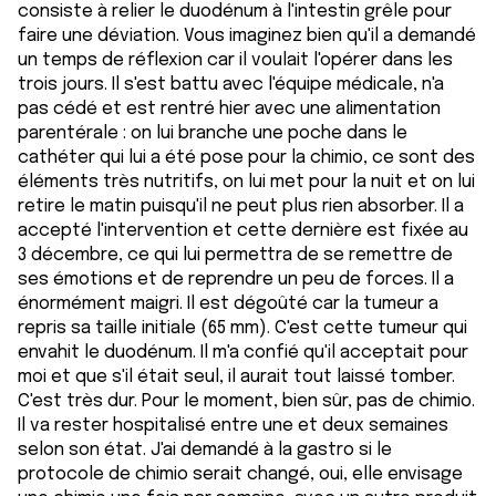
consiste à relier le duodénum à l'intestin grêle pour
faire une déviation. Vous imaginez bien qu'il a demandé
un temps de réflexion car il voulait l'opérer dans les
trois jours. Il s'est battu avec l'équipe médicale, n'a
pas cédé et est rentré hier avec une alimentation
parentérale : on lui branche une poche dans le
cathéter qui lui a été pose pour la chimio, ce sont des
éléments très nutritifs, on lui met pour la nuit et on lui
retire le matin puisqu'il ne peut plus rien absorber. Il a
accepté l'intervention et cette dernière est fixée au
3 décembre, ce qui lui permettra de se remettre de
ses émotions et de reprendre un peu de forces. Il a
énormément maigri. Il est dégoûté car la tumeur a
repris sa taille initiale (65 mm). C'est cette tumeur qui
envahit le duodénum. Il m'a confié qu'il acceptait pour
moi et que s'il était seul, il aurait tout laissé tomber.
C'est très dur. Pour le moment, bien sûr, pas de chimio.
Il va rester hospitalisé entre une et deux semaines
selon son état. J'ai demandé à la gastro si le
protocole de chimio serait changé, oui, elle envisage