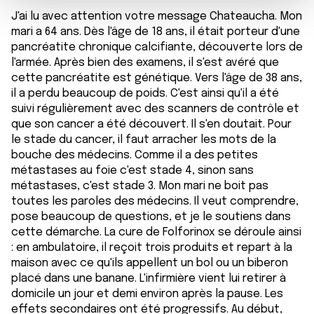
m
médias sociaux et d'analyser notre trafic. Nous
J'ai lu avec attention votre message Chateaucha. Mon
e
partageons également des informations sur l'utilisation de
mari a 64 ans. Dès l'âge de 18 ans, il était porteur d'une
n
notre site avec nos partenaires de médias sociaux, de
pancréatite chronique calcifiante, découverte lors de
t
publicité et d'analyse, qui peuvent combiner celles-ci
l'armée. Après bien des examens, il s'est avéré que
avec d'autres informations que vous leur avez fournies
cette pancréatite est génétique. Vers l'âge de 38 ans,
ou qu'ils ont collectées lors de votre utilisation de leurs
il a perdu beaucoup de poids. C'est ainsi qu'il a été
services.
suivi régulièrement avec des scanners de contrôle et
que son cancer a été découvert. Il s'en doutait. Pour
le stade du cancer, il faut arracher les mots de la
bouche des médecins. Comme il a des petites
métastases au foie c'est stade 4, sinon sans
métastases, c'est stade 3. Mon mari ne boit pas
toutes les paroles des médecins. Il veut comprendre,
pose beaucoup de questions, et je le soutiens dans
cette démarche. La cure de Folforinox se déroule ainsi
: en ambulatoire, il reçoit trois produits et repart à la
maison avec ce qu'ils appellent un bol ou un biberon
placé dans une banane. L'infirmière vient lui retirer à
domicile un jour et demi environ après la pause. Les
effets secondaires ont été progressifs. Au début,