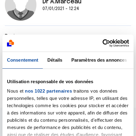
Dr A.Marceau
07/01/2021 - 12:24
Bonjour,
A priori, c'est à partir du mois de mars que vous
devriez pouvoir être vacciné, sauf si votre médecin
en juge autrement et qu'il peut vous faire vacciner
Consentement
Détails
Paramètres des annonces
plus tôt.
Bien cordialement
Dr A.Marceau
Utilisation responsable de vos données
Citer
Nous et
nos 1022 partenaires
traitons vos données
personnelles, telles que votre adresse IP, en utilisant des
technologies comme les cookies pour stocker et accéder
à des informations sur votre appareil, afin de diffuser des
publicités et du contenu personnalisés, d'effectuer des
mesures de performance des publicités et du contenu,
ainsi que de réaliser des études d’audience, favorisant