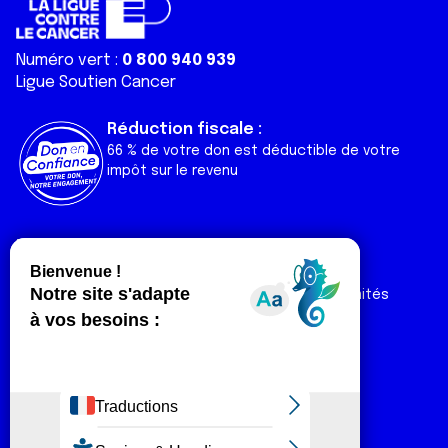
Numéro vert :
0 800 940 939
Ligue Soutien Cancer
Réduction fiscale :
66 % de votre don est déductible de votre
impôt sur le revenu
Liens utiles
Espaces
Nos actualités
Forum
Nos publications
Espace Ligue & comités
Contact
Espace chercheur
Devenir partenaire
Espace presse
Magazine Vivre
Intranet
Réseaux sociaux