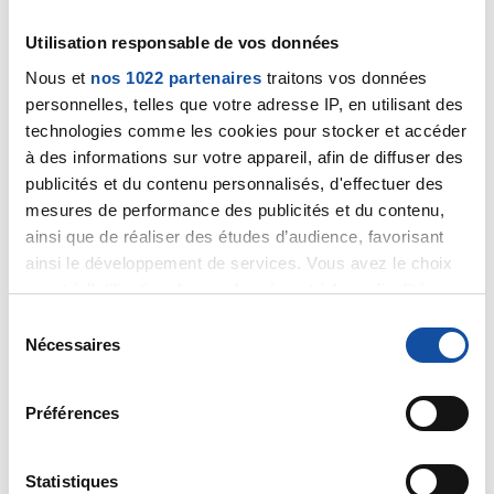
Après j'avais dû également m'éloigner d'amitiés
sois disant vraie qui furent finalement trop
Utilisation responsable de vos données
toxiques pour moi. Merci pour votre
Nous et
nos 1022 partenaires
traitons vos données
encouragement et bonne journée à vous. À bas
ce maudit crabe. Merci et bonne journée
personnelles, telles que votre adresse IP, en utilisant des
également à vous. 😎💪☺️
technologies comme les cookies pour stocker et accéder
à des informations sur votre appareil, afin de diffuser des
Citer
publicités et du contenu personnalisés, d'effectuer des
mesures de performance des publicités et du contenu,
ainsi que de réaliser des études d’audience, favorisant
ainsi le développement de services. Vous avez le choix
quant à l'utilisation de vos données et à leurs finalités.
Vous pouvez modifier ou retirer votre consentement à
S
tout moment en consultant la Déclaration relative aux
Nécessaires
Dr A.Marceau
é
cookies ou en cliquant sur l'icône de confidentialité.
l
05/09/2024 - 08:27
e
Préférences
Si vous le permettez, nous aimerions également :
c
Collecter des informations sur votre localisation
t
Bonjour,
géographique qui peuvent être précises à plusieurs
i
Statistiques