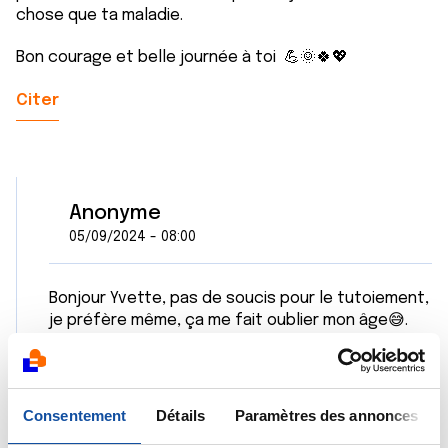
chose que ta maladie.
Bon courage et belle journée à toi 💪🌞🍀💖
Citer
Anonyme
05/09/2024 - 08:00
Bonjour Yvette, pas de soucis pour le tutoiement,
je préfère même, ça me fait oublier mon âge😅.
Merci pour votre bienveillance et pour vos
conseils. Ça fait du bien des oreilles
compatissantes de nos jours. J'ai juste remarqué
que ce sont les vrais amis qui restent à nos
Consentement
Détails
Paramètres des annonces
côtés les autres partent, ça confirme la règle.