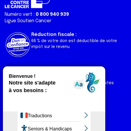
Numéro vert :
0 800 940 939
Ligue Soutien Cancer
Réduction fiscale :
66 % de votre don est déductible de votre
impôt sur le revenu
Liens utiles
Espaces
Nos actualités
Forum
Nos publications
Espace Ligue & comités
Contact
Espace chercheur
Devenir partenaire
Espace presse
Magazine Vivre
Intranet
Réseaux sociaux