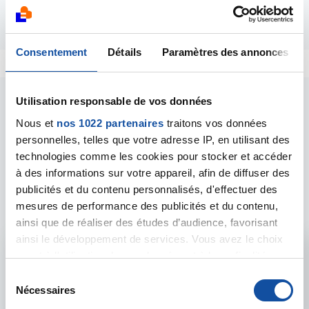
Répondre
Consentement
Détails
Paramètres des annonces
Utilisation responsable de vos données
Nous et
nos 1022 partenaires
traitons vos données
personnelles, telles que votre adresse IP, en utilisant des
technologies comme les cookies pour stocker et accéder
Les intervenants du
à des informations sur votre appareil, afin de diffuser des
publicités et du contenu personnalisés, d'effectuer des
forum
mesures de performance des publicités et du contenu,
ainsi que de réaliser des études d’audience, favorisant
ainsi le développement de services. Vous avez le choix
Admin forum
quant à l'utilisation de vos données et à leurs finalités.
Vous pouvez modifier ou retirer votre consentement à
S
Voir le profil
tout moment en consultant la Déclaration relative aux
Nécessaires
é
cookies ou en cliquant sur l'icône de confidentialité.