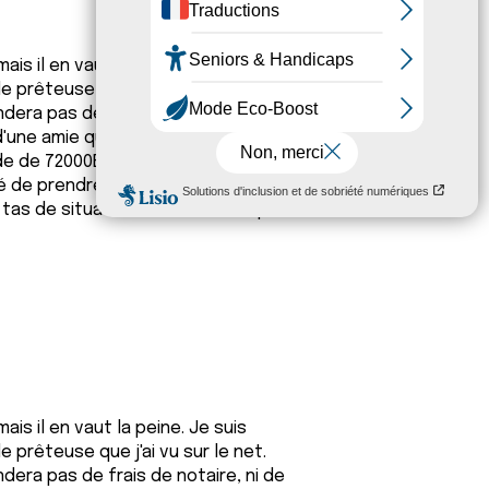
is il en vaut la peine. Je suis
prêteuse que j'ai vu sur le net.
ndera pas de frais de notaire, ni de
d'une amie qui a fait un prêt de
e de 72000EUR elle n'a pas hésité à
cidé de prendre mon temps pour
 tas de situation. Contactez la par
is il en vaut la peine. Je suis
prêteuse que j'ai vu sur le net.
ndera pas de frais de notaire, ni de