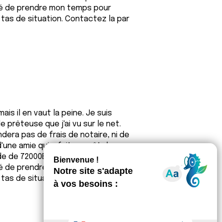
cidé de prendre mon temps pour
 tas de situation. Contactez la par
is il en vaut la peine. Je suis
prêteuse que j'ai vu sur le net.
ndera pas de frais de notaire, ni de
d'une amie qui a fait un prêt de
e de 72000EUR elle n'a pas hésité à
cidé de prendre mon temps pour
 tas de situation. Contactez la par