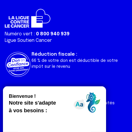
Numéro vert :
0 800 940 939
Ligue Soutien Cancer
Réduction fiscale :
66 % de votre don est déductible de votre
impôt sur le revenu
Liens utiles
Espaces
Nos actualités
Forum
Nos publications
Espace Ligue & comités
Contact
Espace chercheur
Devenir partenaire
Espace presse
Magazine Vivre
Intranet