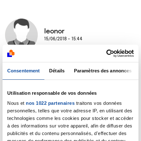
leonor
15/06/2018 - 15:44
Bonjour Martin,
Consentement
Détails
Paramètres des annonces
Il ne faut surtout pas déprimer mais garder espoir. Je
me bats contre une cancer du mélanome
métastatique cérébral depuis septembre et il y a
Utilisation responsable de vos données
énormément d'options possible. J'en suis à ma
troisième thérapie donc j'ai eu traitement anti-mek qui
Nous et
nos 1022 partenaires
traitons vos données
a très bien marché pour mes métastase dans le
personnelles, telles que votre adresse IP, en utilisant des
corps, presque plus rien. J'ai eu 5 tumeurs ôtées au
technologies comme les cookies pour stocker et accéder
cerveau plutôt grosses via le cyberknife. Hélas le
à des informations sur votre appareil, afin de diffuser des
traitement n'était pas assez efficace pour éviter les
publicités et du contenu personnalisés, d'effectuer des
cellules malignes de monter au cerveau, et ce car je
mesures de performance des publicités et du contenu,