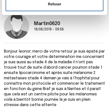
e
déclaration sur les cookies.
Refuser
n
t
Les cookies nous permettent de personnaliser le contenu
e
et les annonces, d'offrir des fonctionnalités relatives aux
Martin0620
m
médias sociaux et d'analyser notre trafic. Nous
18/06/2018 - 09:56
e
partageons également des informations sur l'utilisation de
n
notre site avec nos partenaires de médias sociaux, de
t
publicité et d'analyse, qui peuvent combiner celles-ci
avec d'autres informations que vous leur avez fournies
Bonjour leonor; merci de votre retour je suis épaté par
ou qu'ils ont collectées lors de votre utilisation de leurs
votre courage et votre détermination me concernant
services.
je suis aussi au stade 4 de la maladie il n’ont pas
trouvé tout de suite d’abord cancer poumon stade 1
ensuite lipocarcinome et après suite mélanome 2
métastases stade 4 demain je vais à l’hophital pour
connaître mon protocole et commencer le traitement
en fonction du gène Braf je suis à Nantes et il paraît
que cela est un centre pilote pour les mélanomes
voilà à bientôt bonne journée là je suis en plein
stresse dans cette attente