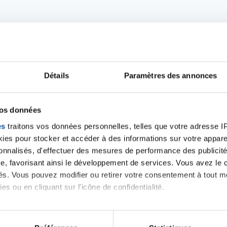
Détails
Paramètres des annonces
Ecrire un commentair
vos données
es
traitons vos données personnelles, telles que votre adresse IP,
es pour stocker et accéder à des informations sur votre appareil
ancer une nouvelle discussion vous aurez besoin de vous 
sonnalisés, d'effectuer des mesures de performance des publicité
e, favorisant ainsi le développement de services. Vous avez le ch
Se connecter
Créer un nouveau compte
ités. Vous pouvez modifier ou retirer votre consentement à tout 
es ou en cliquant sur l'icône de confidentialité.
imerions également :
tions sur votre localisation géographique qui peuvent être précis