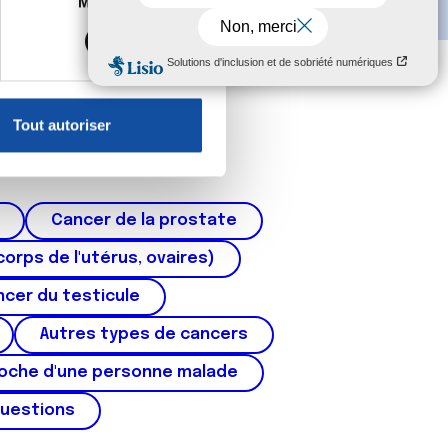
Marketing
s spécifiques (empreintes
, reportez-vous à la
section «
claration sur les cookies.
Tout autoriser
nnalités relatives aux médias
on de notre site avec nos
 d'autres informations que
Cancer de la prostate
corps de l'utérus, ovaires)
cer du testicule
Autres types de cancers
roche d'une personne malade
questions