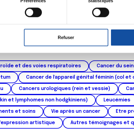
Préférences
Statistiques
eil en l'analysant activement pour en relever les caractéristique
aitement de vos données personnelles et définir vos préférences
er ou retirer votre consentement à tout moment à partir de la dé
Refuser
Thématiques
e personnaliser le contenu et les annonces, d'offrir des fonctio
rafic. Nous partageons également des informations sur l'utilisati
, de publicité et d'analyse, qui peuvent combiner celles-ci avec
ils ont collectées lors de votre utilisation de leurs services.
roïde et des voies respiratoires
Cancer du sein
ctum
Cancer de l'appareil génital féminin (col et 
au
Cancers urologiques (rein et vessie)
Can
kin et lymphomes non hodgkiniens)
Leucémies
ments et soins
Vie après un cancer
Etre p
'expression artistique
Autres témoignages et 