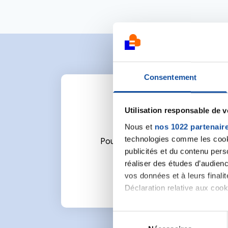
Consentement
Utilisation responsable de 
Nous et
nos 1022 partenair
technologies comme les cooki
Pour écrire un commentaire ou l
publicités et du contenu per
réaliser des études d’audienc
vos données et à leurs final
Déclaration relative aux cooki
Si vous le permettez, nous a
S
Collecter des informa