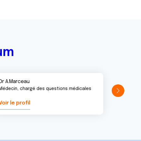
rum
Dr A.Marceau
Médecin, chargé des questions médicales
Voir le profil
Voir le pr