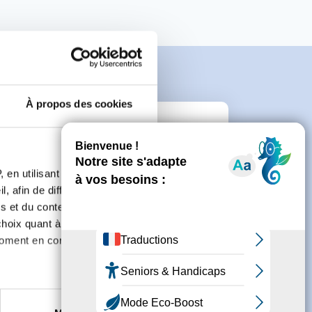
À propos des cookies
e
 en utilisant des
, afin de diffuser des
connecter ou de créer un compte.
s et du contenu, ainsi que de
oix quant à l'utilisation de
moment en consultant la
es à plusieurs mètres près