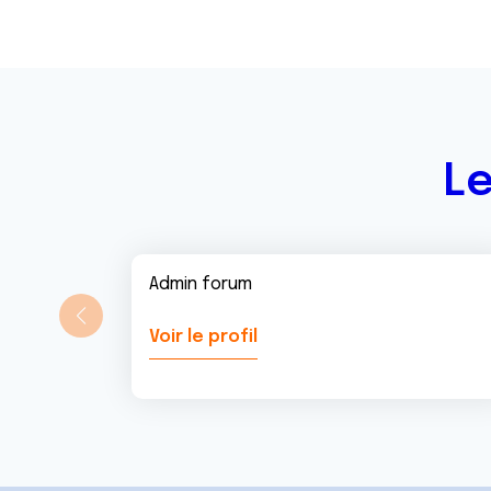
e
n
t
Le
Admin forum
Voir le profil