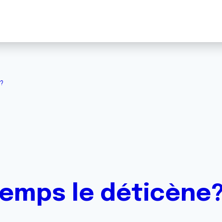
e?
emps le déticène