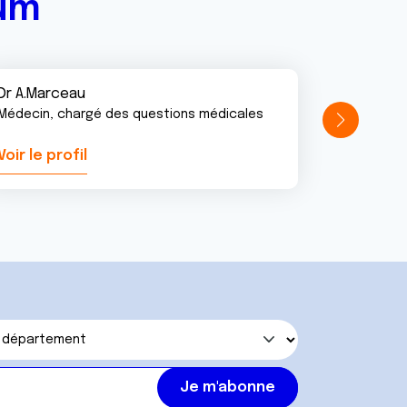
rum
Dr A.Marceau
Médecin, chargé des questions médicales
Voir le profil
Voir le pr