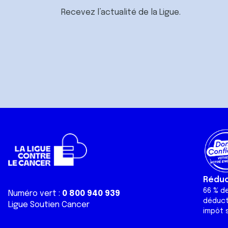
Recevez l’actualité de la Ligue.
Réduct
66 % d
Numéro vert :
0 800 940 939
déduct
Ligue Soutien Cancer
impôt s