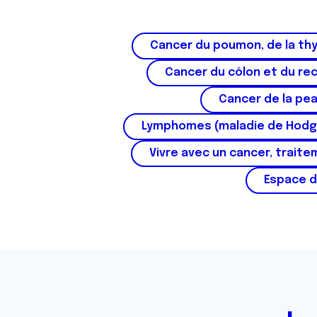
s
e
n
Cancer du poumon, de la thy
t
Cancer du côlon et du re
e
m
Cancer de la pe
e
Lymphomes (maladie de Hodg
n
t
Vivre avec un cancer, traite
Espace d