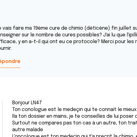
e vais faire ma 19ème cure de chimio (déticène) fin juillet
nseigner sur le nombre de cures possibles? J'ai lu que l'ipi
fficace, y en a-t-il qui ont eu ce protocole? Merci pour l
urnir.
épondre
Bonjour LN47
Ton conologue est le medeçin qui te connait le mieux
Ila ton dossier en mains, je te conseilles de lui poser
Surtout ne compares pas ton cas à un autre, ton trait
autre malade
L'oncologue est ton medeçin qui t'a precrit la chimio,