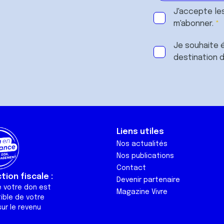
J'accepte le
m'abonner.
Je souhaite é
destination 
Liens utiles
Nos actualités
Nos publications
Contact
ion fiscale :
Devenir partenaire
e votre don est
Magazine Vivre
ible de votre
ur le revenu