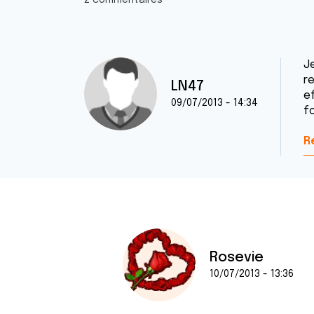
2 commentaires
J
re
LN47
e
09/07/2013 - 14:34
fo
R
Rosevie
10/07/2013 - 13:36