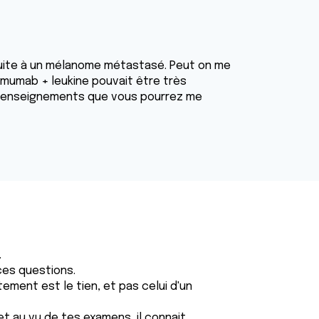
 suite à un mélanome métastasé. Peut on me
llimumab + leukine pouvait être très
es renseignements que vous pourrez me
.
 ces questions.
ement est le tien, et pas celui d'un
 et au vu de tes examens, il connait