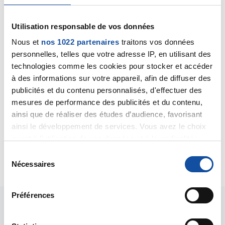
Bonjour,
Vous êtes déjà intervenue sur ce forum pour la même
Utilisation responsable de vos données
raison, à l'évidence vous êtes une personne très
Nous et
nos 1022 partenaires
traitons vos données
angoissée. Le dermatologue a considéré que cette
personnelles, telles que votre adresse IP, en utilisant des
lésion était parfaitement bénigne et l'a brûlée à
technologies comme les cookies pour stocker et accéder
l'azote liquide. Il est normal que cela provoque une
à des informations sur votre appareil, afin de diffuser des
croute épaisse, elle ne tardera pas à tomber et la
publicités et du contenu personnalisés, d'effectuer des
lésion devrait avoir disparu.
mesures de performance des publicités et du contenu,
Accordez votre confiance à votre dermatologue !
ainsi que de réaliser des études d’audience, favorisant
ainsi le développement de services. Vous avez le choix
Dr Marceau
quant à l'utilisation de vos données et à leurs finalités.
Vous pouvez modifier ou retirer votre consentement à
S
Citer
tout moment en consultant la Déclaration relative aux
Nécessaires
é
cookies ou en cliquant sur l'icône de confidentialité.
l
e
Préférences
Si vous le permettez, nous aimerions également :
c
Collecter des informations sur votre localisation
t
géographique qui peuvent être précises à plusieurs