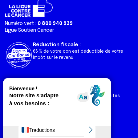
Numéro vert :
0 800 940 939
Ligue Soutien Cancer
Réduction fiscale :
66 % de votre don est déductible de votre
impôt sur le revenu
Liens utiles
Espaces
Nos actualités
Forum
Nos publications
Espace Ligue & comités
Contact
Espace chercheur
Devenir partenaire
Espace presse
Magazine Vivre
Intranet
Réseaux sociaux