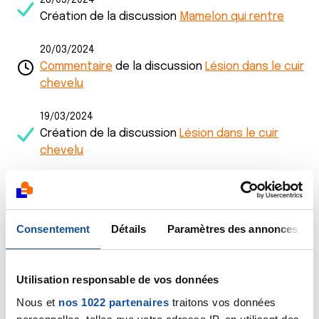
28/03/2024
Création de la discussion
Mamelon qui rentre
20/03/2024
Commentaire
de la discussion
Lésion dans le cuir
chevelu
19/03/2024
Création de la discussion
Lésion dans le cuir
chevelu
06/02/2024
Création de la discussion
Demande avis
Consentement
Détails
Paramètres des annonces
30/01/2024
Création de la discussion
Cryotherapie
Utilisation responsable de vos données
26/01/2024
Création de la discussion
Pronostic carcinome
Nous et
nos 1022 partenaires
traitons vos données
basocellulaire