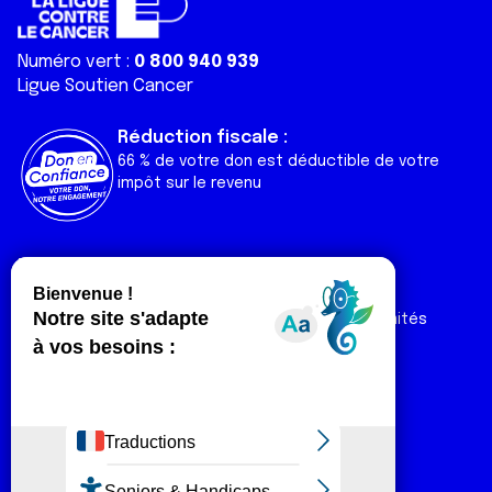
Numéro vert :
0 800 940 939
Ligue Soutien Cancer
Réduction fiscale :
66 % de votre don est déductible de votre
impôt sur le revenu
Liens utiles
Espaces
Nos actualités
Forum
Nos publications
Espace Ligue & comités
Contact
Espace chercheur
Devenir partenaire
Espace presse
Magazine Vivre
Intranet
Réseaux sociaux