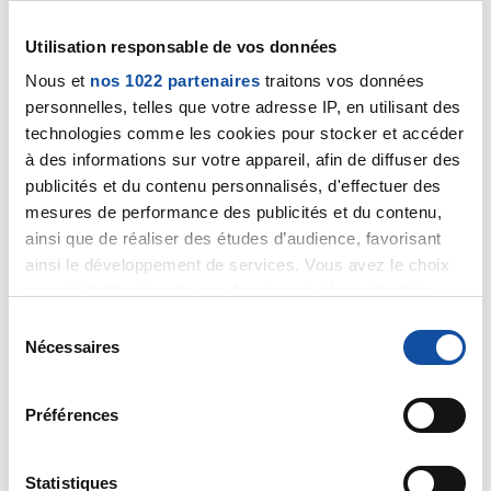
souvent des diarrhées avec l'association de mek et
taf ?
Utilisation responsable de vos données
Citer
Nous et
nos 1022 partenaires
traitons vos données
personnelles, telles que votre adresse IP, en utilisant des
technologies comme les cookies pour stocker et accéder
à des informations sur votre appareil, afin de diffuser des
publicités et du contenu personnalisés, d'effectuer des
mesures de performance des publicités et du contenu,
Allenou
ainsi que de réaliser des études d’audience, favorisant
03/08/2019 - 11:01
ainsi le développement de services. Vous avez le choix
quant à l'utilisation de vos données et à leurs finalités.
Vous pouvez modifier ou retirer votre consentement à
S
tout moment en consultant la Déclaration relative aux
Nécessaires
é
Bonjour,
cookies ou en cliquant sur l'icône de confidentialité.
J'ai eu également ce traitement pour des mélanomes
l
métastatiques stade IV sur le crâne, j'ai du arrêter au
e
Préférences
Si vous le permettez, nous aimerions également :
bout d'un mois:
c
température à 40°, vomissements et neuropathie des
Collecter des informations sur votre localisation
t
membres inférieurs tout est rentré dans l'ordre au
géographique qui peuvent être précises à plusieurs
i
Statistiques