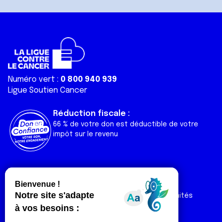
Numéro vert :
0 800 940 939
Ligue Soutien Cancer
Réduction fiscale :
66 % de votre don est déductible de votre
impôt sur le revenu
Liens utiles
Espaces
Nos actualités
Forum
Nos publications
Espace Ligue & comités
Contact
Espace chercheur
Devenir partenaire
Espace presse