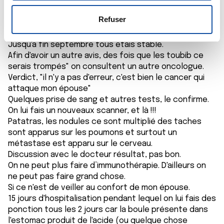
moment là n’inquiétais pas les oncologue car le
s
votre consentement à tout moment à partir de la
cancer était stable.
e
déclaration sur les cookies.
Refuser
On as pu passer de superbe vacances tous ensemble
n
sans soucies. A crus a une rémission.
t
Les cookies nous permettent de personnaliser le contenu
Jusqu'à fin septembre tous étais stable.
e
et les annonces, d'offrir des fonctionnalités relatives aux
Afin d'avoir un autre avis, des fois que les toubib ce
m
médias sociaux et d'analyser notre trafic. Nous
serais trompés" on consultent un autre oncologue.
Verdict, "il n'y a pas d'erreur, c'est bien le cancer qui
e
partageons également des informations sur l'utilisation de
attaque mon épouse"
n
notre site avec nos partenaires de médias sociaux, de
Quelques prise de sang et autres tests, le confirme.
t
publicité et d'analyse, qui peuvent combiner celles-ci
On lui fais un nouveaux scanner, et là !!!
avec d'autres informations que vous leur avez fournies
Patatras, les nodules ce sont multiplié des taches
ou qu'ils ont collectées lors de votre utilisation de leurs
sont apparus sur les poumons et surtout un
services.
métastase est apparu sur le cerveau.
Discussion avec le docteur résultat, pas bon.
On ne peut plus faire d’immunothérapie. D'ailleurs on
ne peut pas faire grand chose.
Si ce n'est de veiller au confort de mon épouse.
15 jours d'hospitalisation pendant lequel on lui fais des
ponction tous les 2 jours car la boule présente dans
l'estomac produit de l'acide (ou quelque chose