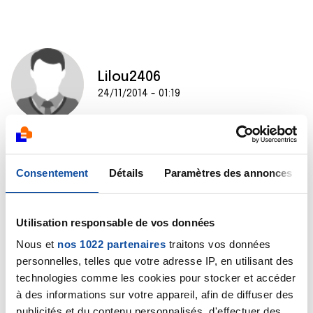
Lilou2406
24/11/2014 - 01:19
Bonjour,
J'espère vivement que votre femme a choisi
Consentement
Détails
Paramètres des annonces
l'immunothérapie il faut se battre tout essayé ne pas
avoir de regret faire tout ce que l'on peu.
Je viens de subir la première injection et je n'ai pour le
Utilisation responsable de vos données
moment que très peu d'effet secondaire
Nous et
nos 1022 partenaires
traitons vos données
Encourager la...le moral fait parie intégrante de notre
personnelles, telles que votre adresse IP, en utilisant des
guérison a tous
technologies comme les cookies pour stocker et accéder
Patricia parle d'homéopathie moi j'utilise les fleurs de
à des informations sur votre appareil, afin de diffuser des
Bach ce sont des procédés parralleles qui nous aide..
A bientot battez vous tous ensemble
publicités et du contenu personnalisés, d'effectuer des