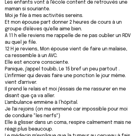
Les enfants vont à l'école content de retrouvés une
maman si souriante.
Moi je file à mes activités sereins.
Et mon épouse part donner 2 heures de cours à un
groupe d'élèves qu'elle aime bien.
A 11 h elle reviens me rappelle de ne pas oublier un RDV
au quel je file.
12 H je reviens, Mon épouse vient de faire un malaise,
ca ressemble à un AVC.
Elle est encore consciente.
Panique, j'appel toubib, Le 15 bref un peu partout .
L'infirmier qui devais faire une ponction le jour même.
vient d'arriver.
Il prend le relais et moi j'éssais de me rassurer en me
disant que ça va aller.
L'ambulance emmène à l’hôpital.
Je l'ai rejoins (on ma emmené car impossible pour moi
de conduire "les nerfs")
Elle à glisser dans un coma, respire calmement mais ne
réagi plus beaucoup.
Le médecin m'explique que la tumeur au cerveau à fais