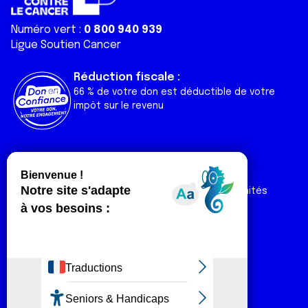
Numéro vert :
0 800 940 939
Ligue Soutien Cancer
Réduction fiscale :
66 % de votre don est déductible de votre
impôt sur le revenu
Liens utiles
Espaces
Nos actualités
Forum
Nos publications
Espace Ligue & comités
Contact
Espace chercheur
Devenir partenaire
Espace presse
Magazine Vivre
Intranet
Réseaux sociaux