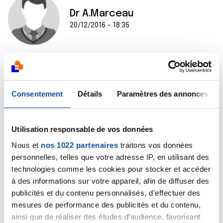
Dr A.Marceau
20/12/2016 - 18:35
Bonjour,
Les cancers basocellulaires sont la forme la moins
grave de tous les cancers cutanés. En effet, ce sont
Consentement
Détails
Paramètres des annonces
des cancers qui ne métastasent jamais et leur cure
chirurgicale assure une guérison dans 100% des cas. La
plupart des dermatologues assurent eux-mêmes
Utilisation responsable de vos données
l'exérèse de ces tumeurs ou font appel à un chirurgien
Nous et
nos 1022 partenaires
traitons vos données
plasticien spécialisé lorsqu'il s'agit d'un cancer
personnelles, telles que votre adresse IP, en utilisant des
basocellulaire du visage pour lequel la cicatrisation
technologies comme les cookies pour stocker et accéder
doit être parfaite.
Bien cordialement
à des informations sur votre appareil, afin de diffuser des
Dr A.Marceau
publicités et du contenu personnalisés, d'effectuer des
mesures de performance des publicités et du contenu,
Citer
ainsi que de réaliser des études d’audience, favorisant