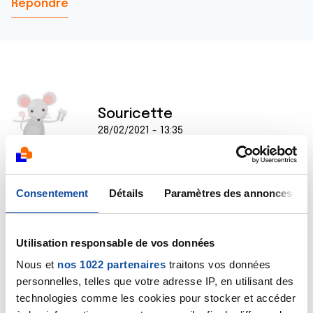
Répondre
Souricette
28/02/2021 - 13:35
Consentement
Détails
Paramètres des annonces
Si je peux me permettre, vous avez ces taches depuis
des années alors si c'était grave vous le sauriez déjà,
non ? Franchement, entre "c'est rien" et "c'est peut-
être un cancer", on ne peut pas dire que vous fassiez
Utilisation responsable de vos données
dans la nuance. Bon, vous avez pris rdv chez un
Nous et
nos 1022 partenaires
traitons vos données
dermato, c'est la meilleure chose à faire, mais, cool,
personnelles, telles que votre adresse IP, en utilisant des
tout n'est pas cancéreux, heureusement.
technologies comme les cookies pour stocker et accéder