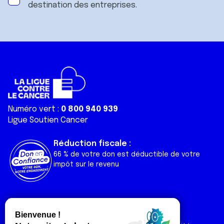
destination des entreprises.
Numéro vert :
0 800 940 939
Ligue Soutien Cancer
Réduction fiscale :
66 % de votre don est déductible de votre
impôt sur le revenu
Liens utiles
Espaces
Nos actualités
Forum