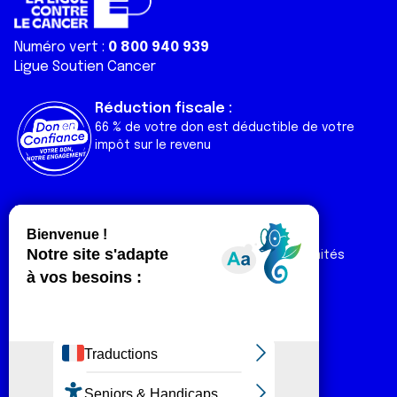
Numéro vert :
0 800 940 939
Ligue Soutien Cancer
Réduction fiscale :
66 % de votre don est déductible de votre
impôt sur le revenu
Liens utiles
Espaces
Nos actualités
Forum
Nos publications
Espace Ligue & comités
Contact
Espace chercheur
Devenir partenaire
Espace presse
Magazine Vivre
Intranet
Réseaux sociaux