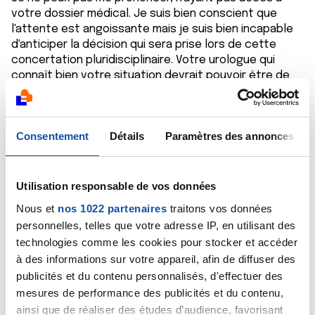
votre dossier médical. Je suis bien conscient que
l'attente est angoissante mais je suis bien incapable
d'anticiper la décision qui sera prise lors de cette
concertation pluridisciplinaire. Votre urologue qui
connaît bien votre situation devrait pouvoir être de
meilleur conseil que moi.
Je reste à votre disposition après la commission pour
vous apporter d'éventuelles explications.
Consentement
Détails
Paramètres des annonces
Bien cordialement
Dr A.Marceau
Citer
Utilisation responsable de vos données
Nous et
nos 1022 partenaires
traitons vos données
personnelles, telles que votre adresse IP, en utilisant des
technologies comme les cookies pour stocker et accéder
à des informations sur votre appareil, afin de diffuser des
publicités et du contenu personnalisés, d'effectuer des
Berto 59310
mesures de performance des publicités et du contenu,
06/12/2019 - 08:05
ainsi que de réaliser des études d’audience, favorisant