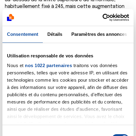
habituellement fixé à 245, mais cette augmentation
n'est pas alarmante, le médecin prescripteur pourra
interpréter plus précisément ce taux. Quant aux
leucocytes (globules blancs), ils doivent être compris
entre 5.000 et 11.000/mm3, le taux que vous indiquez
Consentement
Détails
Paramètres des annonces
est donc normal.
Cordialement
Utilisation responsable de vos données
Nous et
nos 1022 partenaires
traitons vos données
Dr Marceau
personnelles, telles que votre adresse IP, en utilisant des
Citer
technologies comme les cookies pour stocker et accéder
à des informations sur votre appareil, afin de diffuser des
publicités et du contenu personnalisés, d'effectuer des
mesures de performance des publicités et du contenu,
ainsi que de réaliser des études d’audience, favorisant
ainsi le développement de services. Vous avez le choix
quant à l'utilisation de vos données et à leurs finalités.
V48
Vous pouvez modifier ou retirer votre consentement à
S
01/05/2025 - 16:03