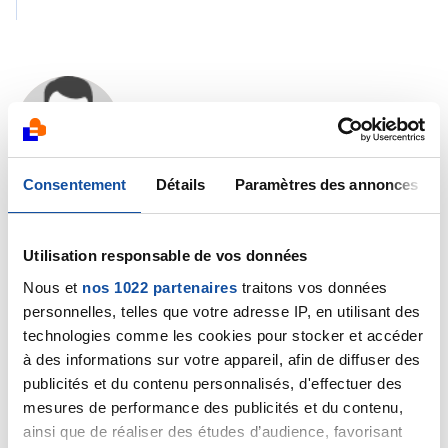
VINCENTP
29/03/2025 - 21:23
Consentement
Détails
Paramètres des annonces
J’ai répondu dans la foulée, la sécurité des données
est bien explicitée avant même de commencer le
Utilisation responsable de vos données
questionnaire, le lien fonctionne et est à copier /
Nous et
nos 1022 partenaires
traitons vos données
coller depuis un navigateur
personnelles, telles que votre adresse IP, en utilisant des
technologies comme les cookies pour stocker et accéder
à des informations sur votre appareil, afin de diffuser des
Citer
publicités et du contenu personnalisés, d'effectuer des
mesures de performance des publicités et du contenu,
ainsi que de réaliser des études d’audience, favorisant