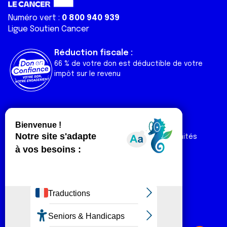
Numéro vert :
0 800 940 939
Ligue Soutien Cancer
Réduction fiscale :
66 % de votre don est déductible de votre
impôt sur le revenu
Liens utiles
Espaces
Nos actualités
Forum
Nos publications
Espace Ligue & comités
Contact
Espace chercheur
Devenir partenaire
Espace presse
Magazine Vivre
Intranet
Réseaux sociaux