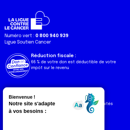
Numéro vert :
0 800 940 939
Ligue Soutien Cancer
Réduction fiscale :
66 % de votre don est déductible de votre
impôt sur le revenu
Liens utiles
Espaces
Nos actualités
Forum
Nos publications
Espace Ligue & comités
Contact
Espace chercheur
Devenir partenaire
Espace presse
Magazine Vivre
Intranet