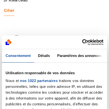
Dr A.Marceau
Citer
Dr A.Marceau
08/06/2017 - 08:08
Consentement
Détails
Paramètres des annonces
Utilisation responsable de vos données
Bonjour Sophie,
Il m'est très difficile sinon impossible de vous
Nous et
nos 1022 partenaires
traitons vos données
apporter des précisions, seule l'équipe médicale qui a
personnelles, telles que votre adresse IP, en utilisant des
pris votre père en charge pourrait répondre à
technologies comme les cookies pour stocker et accéder
l'ensemble de vos questions car connaissant
à des informations sur votre appareil, afin de diffuser des
l'ensemble des données de santé concernant votre
publicités et du contenu personnalisés, d'effectuer des
père.