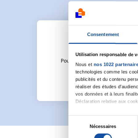
Consentement
Utilisation responsable de 
Pour écrire un commentaire ou l
Nous et
nos 1022 partenair
technologies comme les cooki
publicités et du contenu per
réaliser des études d’audienc
vos données et à leurs final
Déclaration relative aux cooki
Si vous le permettez, nous a
S
Collecter des informa
Nécessaires
é
Identifier votre appar
l