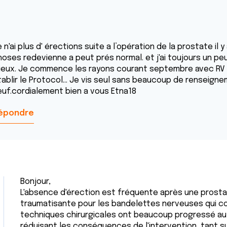
 n'ai plus d' érections suite a l’opération de la prostate i
hoses redevienne a peut prés normal. et j'ai toujours un pe
ieux. Je commence les rayons courant septembre avec RV 
ablir le Protocol... Je vis seul sans beaucoup de renseigneme
euf.cordialement bien a vous Etna18
épondre
Bonjour,
L'absence d'érection est fréquente après une prosta
traumatisante pour les bandelettes nerveuses qui con
techniques chirurgicales ont beaucoup progressé au
réduisant les conséquences de l'intervention, tant su