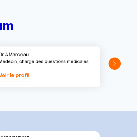
rum
Dr A.Marceau
Médecin, chargé des questions médicales
Voir le profil
Voir le pr