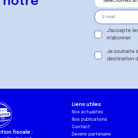
 notre
J'accepte le
m'abonner.
Je souhaite é
destination 
Liens utiles
Nos actualités
Nos publications
Contact
ion fiscale :
Devenir partenaire