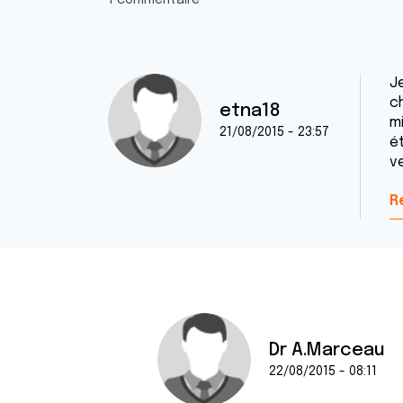
1 commentaire
Je
c
etna18
m
21/08/2015 - 23:57
ét
v
R
Dr A.Marceau
22/08/2015 - 08:11