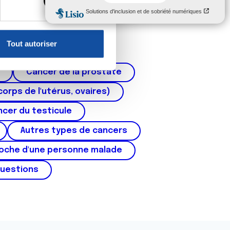
, reportez-vous à la
section «
claration sur les cookies.
Tout autoriser
nnalités relatives aux médias
on de notre site avec nos
Cancer de la prostate
 d'autres informations que
corps de l'utérus, ovaires)
cer du testicule
Autres types de cancers
roche d'une personne malade
questions