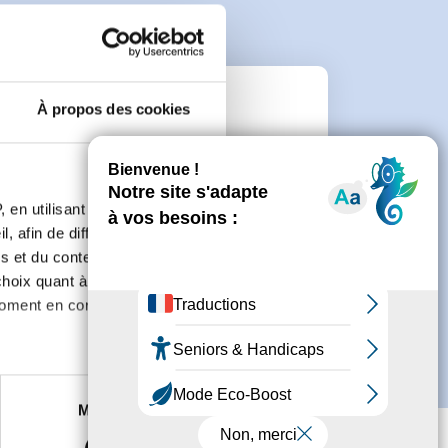
À propos des cookies
e
connecter ou de créer un compte.
 en utilisant des
, afin de diffuser des
s et du contenu, ainsi que de
oix quant à l'utilisation de
moment en consultant la
es à plusieurs mètres près
Marketing
s spécifiques (empreintes