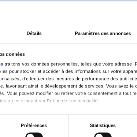
Détails
Paramètres des annonces
Ecrire un commentair
vos données
ancer une nouvelle discussion vous aurez besoin de vous 
es
traitons vos données personnelles, telles que votre adresse IP,
es pour stocker et accéder à des informations sur votre appareil
sonnalisés, d'effectuer des mesures de performance des publicité
Se connecter
Créer un nouveau compte
e, favorisant ainsi le développement de services. Vous avez le ch
ités. Vous pouvez modifier ou retirer votre consentement à tout 
es ou en cliquant sur l'icône de confidentialité.
imerions également :
tions sur votre localisation géographique qui peuvent être précis
Préférences
Statistiques
eil en l'analysant activement pour en relever les caractéristique