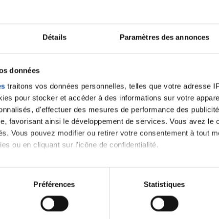
Ecrire un commentair
Détails
Paramètres des annonces
ancer une nouvelle discussion vous aurez besoin de vous 
vos données
es
traitons vos données personnelles, telles que votre adresse IP,
Se connecter
Créer un nouveau compte
es pour stocker et accéder à des informations sur votre appareil
sonnalisés, d'effectuer des mesures de performance des publicité
e, favorisant ainsi le développement de services. Vous avez le ch
ités. Vous pouvez modifier ou retirer votre consentement à tout 
es ou en cliquant sur l'icône de confidentialité.
imerions également :
tions sur votre localisation géographique qui peuvent être précis
Préférences
Statistiques
eil en l'analysant activement pour en relever les caractéristique
Thématiques
aitement de vos données personnelles et définir vos préférences