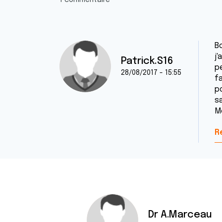
1 commentaire
Bo
j'
Patrick.S16
pe
28/08/2017 - 15:55
f
p
s
M
R
Dr A.Marceau