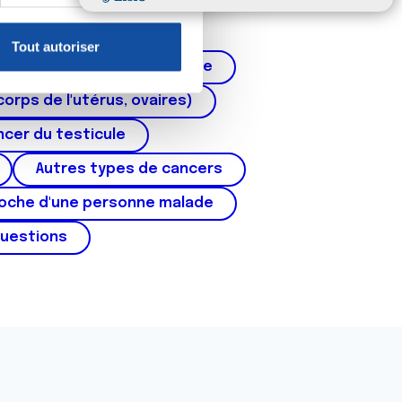
claration sur les cookies.
Tout autoriser
nnalités relatives aux médias
Cancer de la prostate
on de notre site avec nos
corps de l'utérus, ovaires)
 d'autres informations que
cer du testicule
Autres types de cancers
roche d'une personne malade
questions