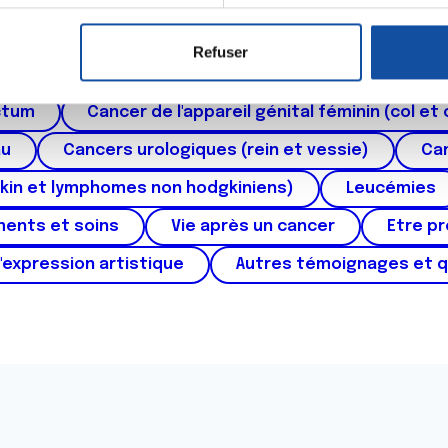
er ou retirer votre consentement à tout moment à partir de la dé
Refuser
e personnaliser le contenu et les annonces, d'offrir des fonctio
roïde et des voies respiratoires
Cancer du sein
rafic. Nous partageons également des informations sur l'utilisati
ctum
Cancer de l'appareil génital féminin (col et 
, de publicité et d'analyse, qui peuvent combiner celles-ci avec
ils ont collectées lors de votre utilisation de leurs services.
au
Cancers urologiques (rein et vessie)
Can
kin et lymphomes non hodgkiniens)
Leucémies
ments et soins
Vie après un cancer
Etre p
'expression artistique
Autres témoignages et 