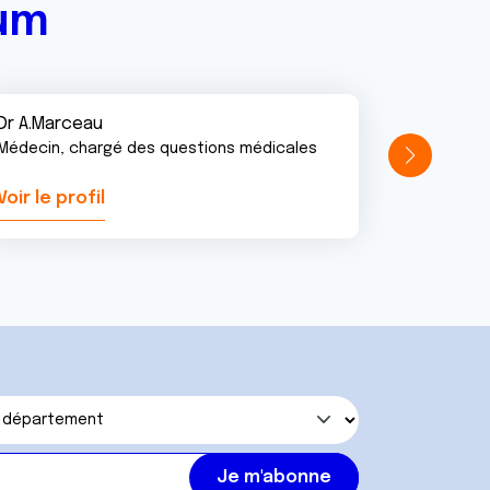
rum
Dr A.Marceau
Médecin, chargé des questions médicales
Voir le profil
Voir le pr