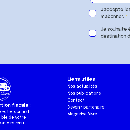
J'accepte le
m'abonner.
Je souhaite é
destination 
Liens utiles
Nos actualités
Nos publications
Contact
ion fiscale :
Devenir partenaire
e votre don est
Magazine Vivre
ible de votre
ur le revenu