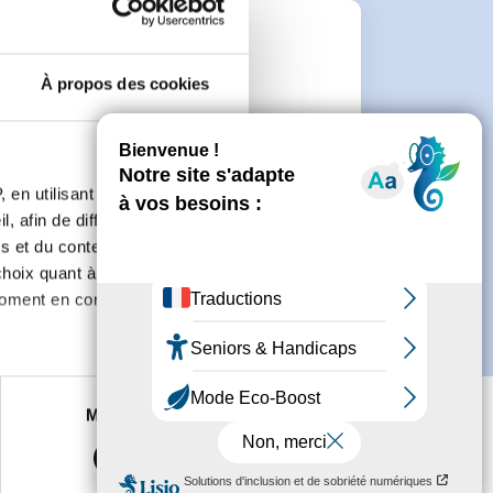
e
À propos des cookies
connecter ou de créer un compte.
 en utilisant des
, afin de diffuser des
s et du contenu, ainsi que de
oix quant à l'utilisation de
moment en consultant la
es à plusieurs mètres près
Marketing
s spécifiques (empreintes
, reportez-vous à la
section «