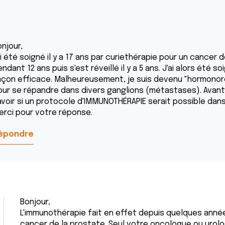
njour,
ai été soigné il y a 17 ans par curiethérapie pour un cancer 
ndant 12 ans puis s'est réveillé il y a 5 ans. J'ai alors ét
açon efficace. Malheureusement, je suis devenu "hormonoré
our se répandre dans divers ganglions (métastases). Avant 
avoir si un protocole d'IMMUNOTHÉRAPIE serait possible dan
erci pour votre réponse.
épondre
Bonjour,
L'immunothérapie fait en effet depuis quelques années
cancer de la prostate. Seul votre oncologue ou urolo