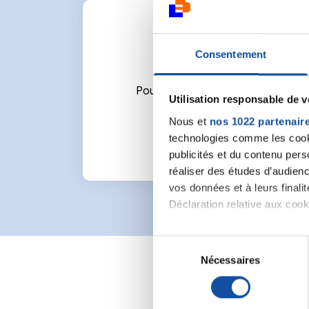
Consentement
Pour écrire un commentaire ou l
Utilisation responsable de 
Nous et
nos 1022 partenair
technologies comme les cooki
publicités et du contenu per
réaliser des études d’audienc
vos données et à leurs final
Déclaration relative aux cooki
Si vous le permettez, nous a
S
Collecter des informa
Nécessaires
é
Identifier votre appar
l
digitales).
e
Pour en savoir plus sur le tr