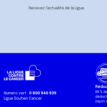
Recevez l’actualité de la Ligue.
Réduct
66 % d
Numéro vert :
0 800 940 939
déduct
Ligue Soutien Cancer
impôt s