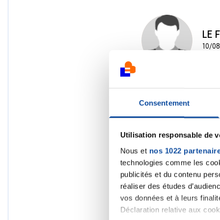
LE 
10/08
Consentement
Utilisation responsable de 
Nous et
nos 1022 partenair
technologies comme les cooki
publicités et du contenu per
réaliser des études d’audienc
vos données et à leurs final
Déclaration relative aux cooki