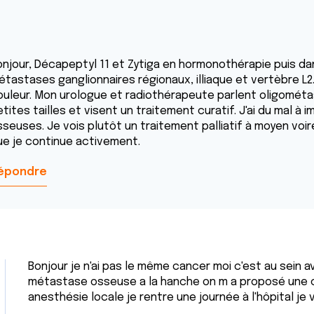
onjour, Décapeptyl 11 et Zytiga en hormonothérapie puis da
étastases ganglionnaires régionaux, illiaque et vertèbre L2
ouleur. Mon urologue et radiothérapeute parlent oligomét
etites tailles et visent un traitement curatif. J'ai du mal 
seuses. Je vois plutôt un traitement palliatif à moyen voir
ue je continue activement.
épondre
Bonjour je n'ai pas le même cancer moi c'est au sein 
métastase osseuse a la hanche on m a proposé une c
anesthésie locale je rentre une journée à l'hôpital je v