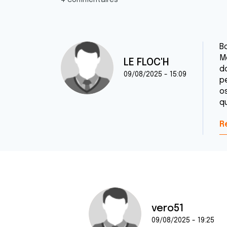
4 commentaires
B
M
LE FLOC'H
d
09/08/2025 - 15:09
p
os
q
R
vero51
09/08/2025 - 19:25