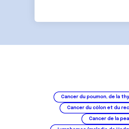
e
m
e
n
t
Cancer du poumon, de la thy
Cancer du côlon et du re
Cancer de la pe