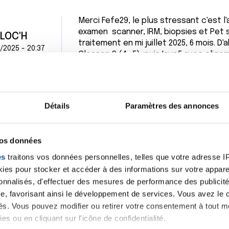
Merci Fefe29, le plus stressant c'est 
examen scanner, IRM, biopsies et Pet s
FLOC'H
traitement en mi juillet 2025, 6 mois. D
/2025 - 20:37
Gleason 9 (4+5), puis Isup5 avec oli
ganglionnaire... Il faut digérer tout ce
et la mise en place de l'hormonothérapi
des activités physiques et quotidienn
découverte du cancer. Quelques bouff
Détails
Paramètres des annonces
conséquence... il faut s'y faire. J'ai c
acteurs qui se dévouent pour nous. Un
pas nous allons tout faire pour le gag
vos données
c'est très bien, je vous souhaite le me
traitements apportent des effets secon
es
traitons vos données personnelles, telles que votre adresse IP,
encore plus belle.
es pour stocker et accéder à des informations sur votre appareil
sonnalisés, d'effectuer des mesures de performance des publicité
Citer
e, favorisant ainsi le développement de services. Vous avez le ch
ités. Vous pouvez modifier ou retirer votre consentement à tout 
es ou en cliquant sur l'icône de confidentialité.