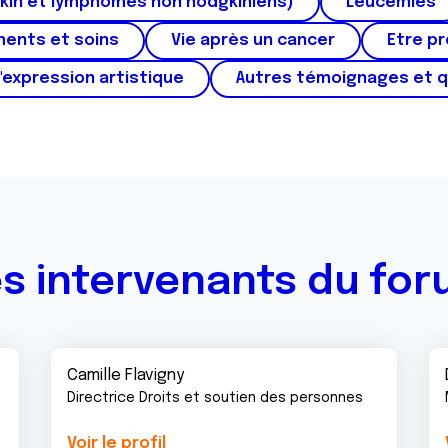
kin et lymphomes non hodgkiniens)
Leucémies
ments et soins
Vie après un cancer
Etre p
'expression artistique
Autres témoignages et 
s intervenants du fo
Camille Flavigny
Directrice Droits et soutien des personnes
Voir le profil