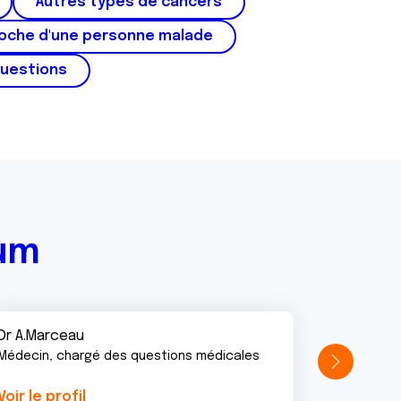
Autres types de cancers
roche d'une personne malade
questions
rum
Dr A.Marceau
Médecin, chargé des questions médicales
Voir le profil
Voir le pr