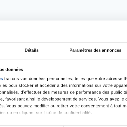
Détails
Paramètres des annonces
vos données
Ecrire un commentair
es
traitons vos données personnelles, telles que votre adresse IP,
es pour stocker et accéder à des informations sur votre appareil
sonnalisés, d'effectuer des mesures de performance des publicité
ancer une nouvelle discussion vous aurez besoin de vous 
e, favorisant ainsi le développement de services. Vous avez le ch
ités. Vous pouvez modifier ou retirer votre consentement à tout 
es ou en cliquant sur l'icône de confidentialité.
Se connecter
Créer un nouveau compte
imerions également :