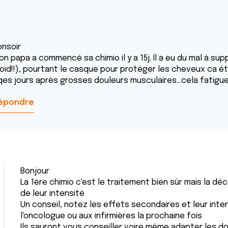
onsoir
n papa a commencé sa chimio il y a 15j. Il a eu du mal à su
roid!!), pourtant le casque pour protéger les cheveux ca ét
qes jours après grosses douleurs musculaires...cela fatigue
épondre
Bonjour
La 1ère chimio c'est le traitement bien sûr mais la 
de leur intensité
Un conseil, notez les effets secondaires et leur inten
l'oncologue ou aux infirmières la prochaine fois
Ils sauront vous conseiller voire même adapter les d