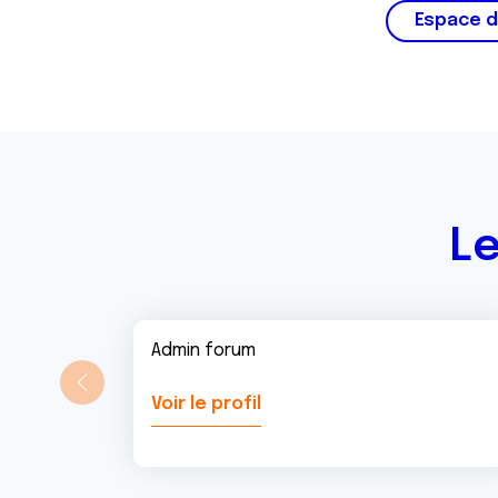
m
Espace d
e
n
t
Le
Admin forum
Voir le profil