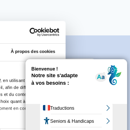
À propos des cookies
e
 en utilisant des
, afin de diffuser des
s et du contenu, ainsi que de
connecter ou de créer un compte.
oix quant à l'utilisation de
moment en consultant la