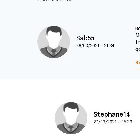
2 commentaires
B
Mo
Sab55
f
26/03/2021 - 21:34
q
R
Stephane14
27/03/2021 - 05:39