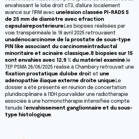
envahissant le lobe droit cT3, d'allure localement
avancé sur l'IRM avec
unelésion classée PI-RADS 5
de 25 mm
de diamètre avec efraction
capsulairepostérieure
.Les biopsies réalisées par
voie transpérinéale le 16 avril 2025 retrouvaient
unadénocarcinome de la prostate de sous-type
PIN like associant du carcinomeintraductal
minoritaire et acinaire classique.8 biopsies sur 15
sont envahies avec 12,9 % du matériel examiné
.le
TEP PSMA 26/06/2025 réalisé à Chambéry retrouvait une
fixation prostatique dulobe droi
t et
une
adénopathie iliaque externe
droite unique
.Le
dossier a été présenté en réunion de concertation
pluridisciplinaire à l'IDH pourvalider une radiothérapie
associée à une hormonothérapie intensifiée compte
tenude l'
envahissement ganglionnaire et du sous-
type histologique
.