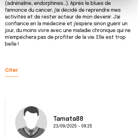
e
et les annonces, d'offrir des fonctionnalités relatives aux
(adrénaline, endorphines...). Après le blues de
m
médias sociaux et d'analyser notre trafic. Nous
l'annonce du cancer, j'ai décidé de reprendre mes
e
partageons également des informations sur l'utilisation de
activités et de rester acteur de mon devenir. J'ai
n
notre site avec nos partenaires de médias sociaux, de
confiance en la médecine et j'espère sinon guérir un
t
publicité et d'analyse, qui peuvent combiner celles-ci
jour, du moins vivre avec une maladie chronique qui ne
m'empêchera pas de profiter de la vie. Elle est trop
avec d'autres informations que vous leur avez fournies
belle !
ou qu'ils ont collectées lors de votre utilisation de leurs
services.
Citer
Tamata88
23/09/2025 - 09:25