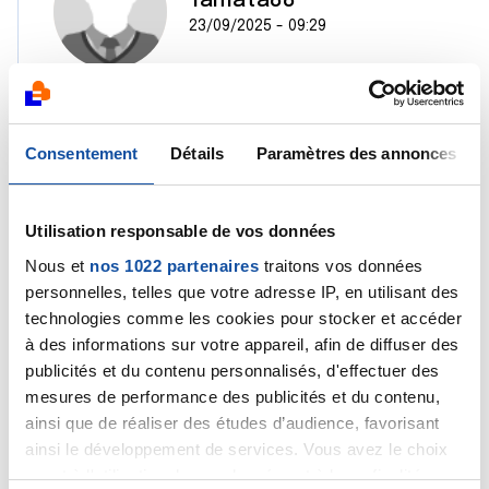
Tamata88
23/09/2025 - 09:29
Merci pour vos explications ,
Consentement
Détails
Paramètres des annonces
C est donc T3 N1 M0 ........(J ai lu sur internet Stade
4 A )
Utilisation responsable de vos données
Effectivement le protocole de soin est adapté à
mon cas. je suis actuellement en double
Nous et
nos 1022 partenaires
traitons vos données
hormonothérapies et commence la radio en
personnelles, telles que votre adresse IP, en utilisant des
novembre ( 20 séances )
technologies comme les cookies pour stocker et accéder
à des informations sur votre appareil, afin de diffuser des
Bien cordialement
publicités et du contenu personnalisés, d'effectuer des
mesures de performance des publicités et du contenu,
Citer
ainsi que de réaliser des études d’audience, favorisant
ainsi le développement de services. Vous avez le choix
quant à l'utilisation de vos données et à leurs finalités.