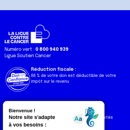
Numéro vert :
0 800 940 939
Ligue Soutien Cancer
Réduction fiscale :
66 % de votre don est déductible de votre
impôt sur le revenu
Liens utiles
Espaces
Nos actualités
Forum
Nos publications
Espace Ligue & comités
Contact
Espace chercheur