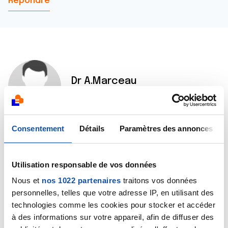
Répondre
Dr A.Marceau
30/05/2022 - 08:30
Consentement
Détails
Paramètres des annonces
Bonjour,
Il n'est pas normal que ces douleurs persistent, il faut
donc demander un nouvel avis à l'urologue.
Utilisation responsable de vos données
Bien cordialement
Nous et
nos 1022 partenaires
traitons vos données
Dr A.Marceau
personnelles, telles que votre adresse IP, en utilisant des
technologies comme les cookies pour stocker et accéder
Citer
à des informations sur votre appareil, afin de diffuser des