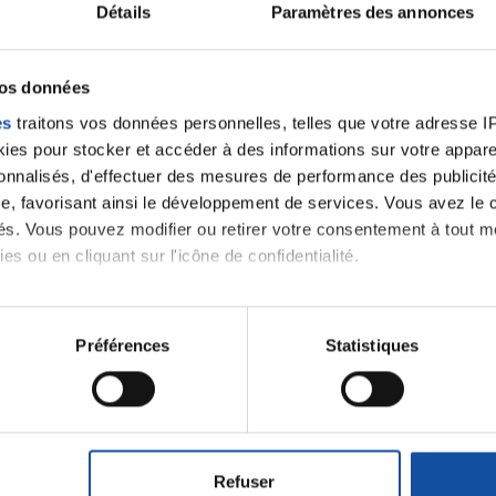
ancer une nouvelle discussion vous aurez besoin de vous 
Détails
Paramètres des annonces
Se connecter
Créer un nouveau compte
vos données
es
traitons vos données personnelles, telles que votre adresse IP,
es pour stocker et accéder à des informations sur votre appareil
sonnalisés, d'effectuer des mesures de performance des publicité
e, favorisant ainsi le développement de services. Vous avez le ch
ités. Vous pouvez modifier ou retirer votre consentement à tout 
es ou en cliquant sur l'icône de confidentialité.
imerions également :
Thématiques
tions sur votre localisation géographique qui peuvent être précis
Préférences
Statistiques
eil en l'analysant activement pour en relever les caractéristique
aitement de vos données personnelles et définir vos préférences
roïde et des voies respiratoires
Cancer du sein
er ou retirer votre consentement à tout moment à partir de la dé
ctum
Cancer de l'appareil génital féminin (col et 
Refuser