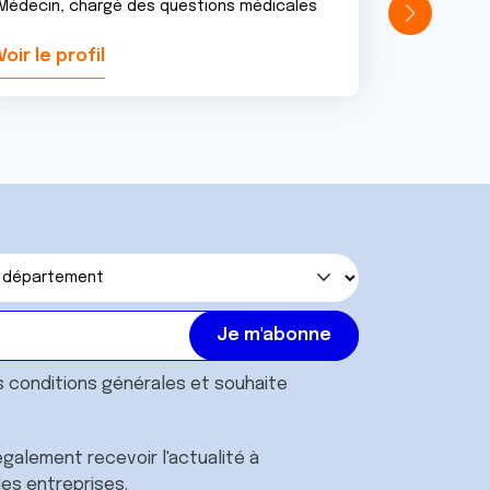
Médecin, chargé des questions médicales
Voir le profil
Voir le pr
s
conditions générales
et souhaite
galement recevoir l'actualité à
des entreprises.