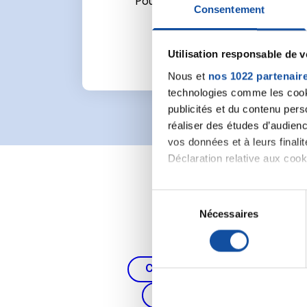
Pour écrire un commentaire ou l
Consentement
Utilisation responsable de 
Nous et
nos 1022 partenair
technologies comme les cooki
publicités et du contenu per
réaliser des études d’audienc
vos données et à leurs final
Déclaration relative aux cooki
Si vous le permettez, nous a
S
Collecter des informa
Nécessaires
é
Identifier votre appar
l
digitales).
e
Pour en savoir plus sur le tr
c
Cancer du poumon, de la thy
Détails »
. Vous pouvez modifi
t
Cancer du côlon et du re
i