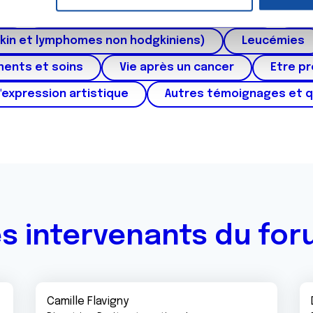
e personnaliser le contenu et les annonces, d'offrir des fonctio
au
Cancers urologiques (rein et vessie)
Can
rafic. Nous partageons également des informations sur l'utilisati
, de publicité et d'analyse, qui peuvent combiner celles-ci avec
kin et lymphomes non hodgkiniens)
Leucémies
ils ont collectées lors de votre utilisation de leurs services.
ments et soins
Vie après un cancer
Etre p
'expression artistique
Autres témoignages et 
s intervenants du fo
Camille Flavigny