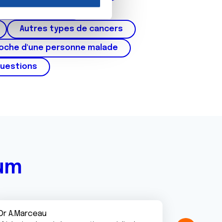
nnalités relatives aux médias
cer du testicule
on de notre site avec nos
 d'autres informations que
Autres types de cancers
roche d'une personne malade
questions
rum
Dr A.Marceau