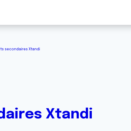
ets secondaires Xtandi
daires Xtandi