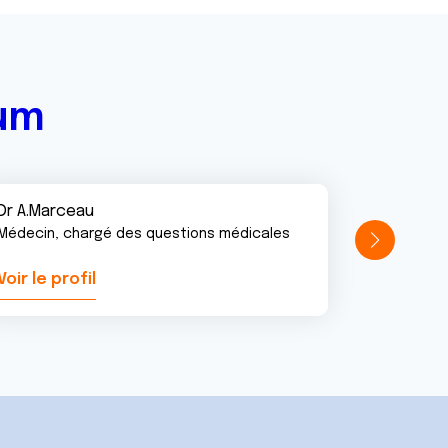
rum
Dr A.Marceau
Médecin, chargé des questions médicales
Voir le profil
Voir le pr