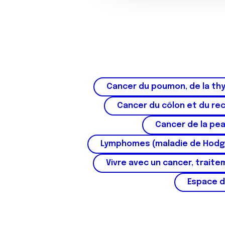
o
n
s
e
n
t
e
Cancer du poumon, de la thy
m
e
Cancer du côlon et du re
n
Cancer de la pe
t
Lymphomes (maladie de Hodg
Vivre avec un cancer, traite
Espace d