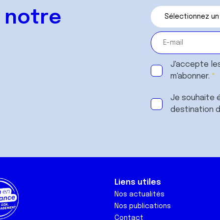
 notre
J'accepte le
m'abonner.
Je souhaite é
destination 
Liens utiles
Nos actualités
Nos publications
Contact