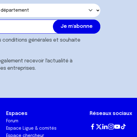
s
conditions générales
et souhaite
galement recevoir l'actualité à
des entreprises.
Espaces
Réseaux sociaux
Forum
Espace Ligue & comités
Fa
T
Lin
In
Yo
Tik
Espace chercheur