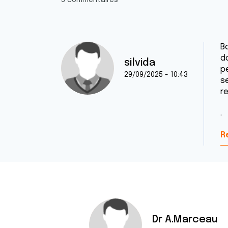
3 commentaires
B
d
silvida
p
29/09/2025 - 10:43
s
r
.
R
Dr A.Marceau