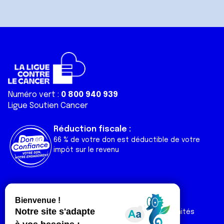
Numéro vert :
0 800 940 939
Ligue Soutien Cancer
Réduction fiscale :
66 % de votre don est déductible de votre
impôt sur le revenu
Liens utiles
Espaces
Nos actualités
Forum
Nos publications
Espace Ligue & comités