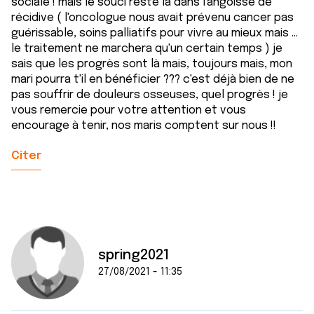
sociale ! mais le souci reste là dans l'angoisse de
avec d'autres informations que vous leur avez fournies
récidive ( l'oncologue nous avait prévenu cancer pas
ou qu'ils ont collectées lors de votre utilisation de leurs
guérissable, soins palliatifs pour vivre au mieux mais ...
services.
le traitement ne marchera qu'un certain temps ) je
sais que les progrès sont là mais, toujours mais, mon
mari pourra t'il en bénéficier ??? c'est déjà bien de ne
pas souffrir de douleurs osseuses, quel progrès ! je
vous remercie pour votre attention et vous
encourage à tenir, nos maris comptent sur nous !!
Citer
spring2021
27/08/2021 - 11:35