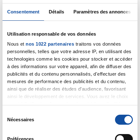
fin mai pour un cancer gleason 9 d'emblée métastasé
aux os.
Consentement
Détails
Paramètres des annonces
Il a commencé il y a environ 3 semaines un traitement
d'hormonothérapie (1 comprimé par jour de casodex +
1 injection de decapeptyl mi-juin puis dans 3 mois).
Utilisation responsable de vos données
Pour le moment, il dit ne pas avoir de douleurs
osseuses.
Nous et
nos 1022 partenaires
traitons vos données
Nous sommes dans l'attente d'un 2e avis concernant
personnelles, telles que votre adresse IP, en utilisant des
le traitement.
technologies comme les cookies pour stocker et accéder
A l'annonce du diagnostic, j'ai regardé sur internet,
à des informations sur votre appareil, afin de diffuser des
maintenant, j'évite car les statistiques sont très
publicités et du contenu personnalisés, d'effectuer des
anxiogènes et chacun réagit différemment aux
mesures de performance des publicités et du contenu,
traitements.
ainsi que de réaliser des études d’audience, favorisant
Merci encore pour votre témoignage positif.
ainsi le développement de services. Vous avez le choix
quant à l'utilisation de vos données et à leurs finalités.
Citer
Vous pouvez modifier ou retirer votre consentement à
S
tout moment en consultant la Déclaration relative aux
Nécessaires
é
cookies ou en cliquant sur l'icône de confidentialité.
l
e
Préférences