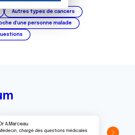
cer du testicule
on de notre site avec nos
Autres types de cancers
 d'autres informations que
roche d'une personne malade
questions
rum
Dr A.Marceau
Médecin, chargé des questions médicales