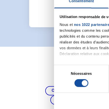
Consentement
Utilisation responsable de 
Nous et
nos 1022 partenair
technologies comme les cooki
publicités et du contenu per
réaliser des études d’audienc
vos données et à leurs final
Déclaration relative aux cooki
Si vous le permettez, nous a
S
Collecter des informa
Nécessaires
é
Identifier votre appar
l
digitales).
e
Pour en savoir plus sur le tr
Cancer du poumon, de la thy
c
Détails »
. Vous pouvez modifi
t
Cancer du côlon et du re
i
Les cookies nous permettent d
o