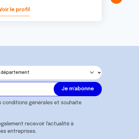
Voir le profil
Voir le pr
s
conditions générales
et souhaite
galement recevoir l'actualité à
des entreprises.