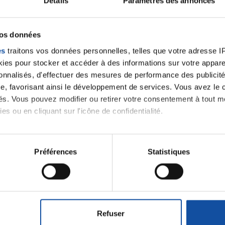
Détails
Paramètres des annonces
Se connecter
Créer un nouveau compte
vos données
es
traitons vos données personnelles, telles que votre adresse IP,
es pour stocker et accéder à des informations sur votre appareil
sonnalisés, d'effectuer des mesures de performance des publicité
e, favorisant ainsi le développement de services. Vous avez le ch
ités. Vous pouvez modifier ou retirer votre consentement à tout 
es ou en cliquant sur l'icône de confidentialité.
imerions également :
Thématiques
tions sur votre localisation géographique qui peuvent être précis
Préférences
Statistiques
eil en l'analysant activement pour en relever les caractéristique
aitement de vos données personnelles et définir vos préférences
roïde et des voies respiratoires
Cancer du sein
er ou retirer votre consentement à tout moment à partir de la dé
ctum
Cancer de l'appareil génital féminin (col et 
Refuser
e personnaliser le contenu et les annonces, d'offrir des fonctio